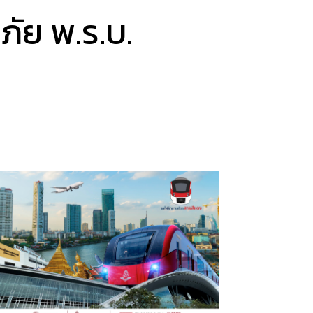
ภัย พ.ร.บ.