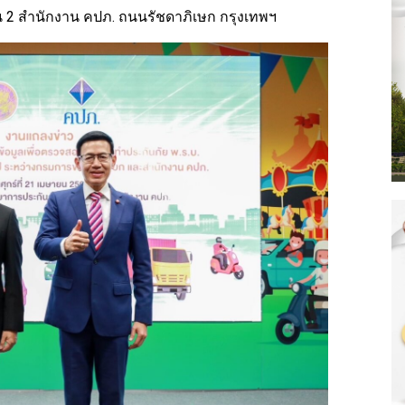
้น 2 สำนักงาน คปภ. ถนนรัชดาภิเษก กรุงเทพฯ