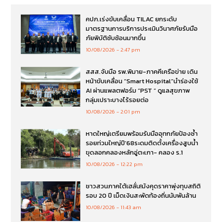
คปภ.เร่งขับเคลื่อน TILAC ยกระดับ
มาตรฐานการบริการประเมินวินาศภัยรับมือ
ภัยพิบัติซับซ้อนมากขึ้น
10/08/2026
2:47 pm
สสส.จับมือ รพ.พิมาย-ภาคคีเครือข่าย เดิน
หน้าขับเคลื่อน “Smart Hospital”นำร่องใช้
AI ผ่านแพลตฟอร์ม “PST ” ดูแลสุขภาพ
กลุ่มเปราะบางไร้รอยต่อ
10/08/2026
2:01 pm
หาดใหญ่เตรียมพร้อมรับมืออุทกภัยป้องซ้ำ
รอยท่วมใหญ่ปี’68ระดมติดตั้งเครื่องสูบน้ำ
ขุดลอกคลองหลักอู่ตะเภา- คลอง ร.1
10/08/2026
12:22 pm
ชาวสวนภาคใต้เฮลั่น!มังคุดราคาพุ่งทุบสถิติ
รอบ 20 ปี เม็ดเงินสะพัดท้องถิ่นนับพันล้าน
10/08/2026
11:43 am