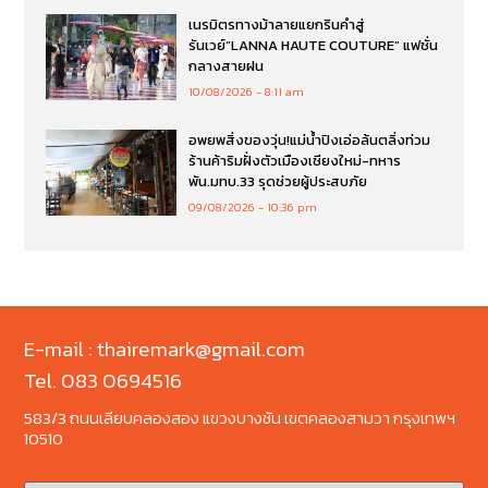
เนรมิตรทางม้าลายแยกรินคำสู่
รันเวย์“LANNA HAUTE COUTURE” แฟชั่น
กลางสายฝน
10/08/2026
8:11 am
อพยพสิ่งของวุ่น!แม่น้ำปิงเอ่อล้นตลิ่งท่วม
ร้านค้าริมฝั่งตัวเมืองเชียงใหม่-ทหาร
พัน.มทบ.33 รุดช่วยผู้ประสบภัย
09/08/2026
10:36 pm
E-mail : thairemark@gmail.com
Tel. 083 0694516
583/3 ถนนเลียบคลองสอง แขวงบางชัน เขตคลองสามวา กรุงเทพฯ
10510