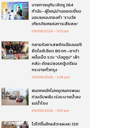
นายกฯอนุทิน เชิดชู 264
กำนัน- ผู้ใหญ่บ้านยอดเยี่ยม
มอบแหนบทองคำ ‘รางวัล
เกียรติยศแห่งการเสียสละ’
09/08/2026
9:13 pm
ทลายรังยาเสพติดเมืองนนท์!
ยึดไอซ์เฉียด 80 กก.-ยาบ้า
หมื่นเม็ด รวบ “บังยูซุป” เฝ้า
คลัง-ดัดแปลงรถตู้เตรียม
กระจายทั่วกรุง
09/08/2026
2:28 pm
ฝนตกหนักไม่หยุด!นครพนม
ท่วมฉับพลัน เร่งระบายน้ำลง
แม่น้ำโขง
09/08/2026
1:05 pm
ไข่ไก่ขึ้นอีกแล้ว! แผงละ 120