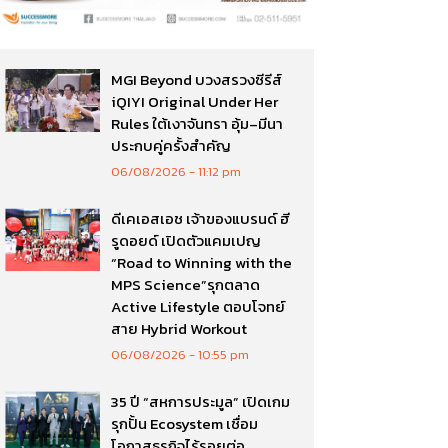
MGI Beyond บวงสรวงซีรีส์
iQIYI Original Under Her
Rules ใต้เงาจันทรา อุ้ม–มีนา
ประกบคู่ครั้งสำคัญ
06/08/2026
11:12 pm
ดีเคเอสเอช เจ้าของแบรนด์ ฮี
รูดอยด์ เปิดตัวแคมเปญ
“Road to Winning with the
MPS Science”รุกตลาด
Active Lifestyle ตอบโจทย์
สาย Hybrid Workout
06/08/2026
10:55 pm
35 ปี “สหการประมูล” เปิดเกม
รุกปั้น Ecosystem เชื่อม
โอกาสธุรกิจไร้รอยต่อ