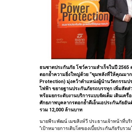
ธนชาตประกันภัย โชว์ความสำเร็จในปี 2565 คว้
ตอกย้ำความยิ่งใหญ่ด้วย “ขุมพลังที่ให้คุณม
Protection) มุ่งคว้าตำแหน่งผู้นำนวัตกรรม
ไฟฟ้า ขยายฐานประกันภัยรถบรรทุก เพิ่มสัดส่
พร้อมยกระดับงานบริการแบบจัดเต็ม เดินเครื่
ศักยภาพบุคลากรตอกย้ำดีเอ็นเอประกันภัยอันดับ
รวม 12,000 ล้านบาท
นายพีระพัฒน์ เมฆสิงห์วี ประธานเจ้าหน้าที่บ
“เป้าหมายการเติบโตของเบี้ยประกันภัยรับรวมใ