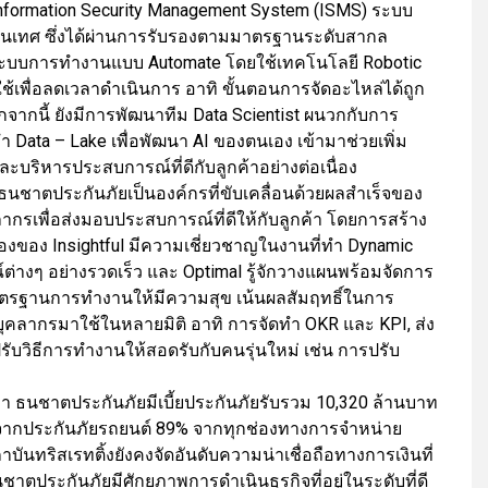
formation Security Management System (ISMS) ระบบ
นเทศ ซึ่งได้ผ่านการรับรองตามมาตรฐานระดับสากล
าระบบการทำงานแบบ Automate โดยใช้เทคโนโลยี Robotic
ช้เพื่อลดเวลาดำเนินการ อาทิ ขั้นตอนการจัดอะไหล่ได้ถูก
กจากนี้ ยังมีการพัฒนาทีม Data Scientist ผนวกกับการ
ำ Data – Lake เพื่อพัฒนา AI ของตนเอง เข้ามาช่วยเพิ่ม
บริหารประสบการณ์ที่ดีกับลูกค้าอย่างต่อเนื่อง
ธนชาตประกันภัยเป็นองค์กรที่ขับเคลื่อนด้วยผลสำเร็จของ
กรเพื่อส่งมอบประสบการณ์ที่ดีให้กับลูกค้า โดยการสร้าง
ื่องของ Insightful มีความเชี่ยวชาญในงานที่ทำ Dynamic
ต่างๆ อย่างรวดเร็ว และ Optimal รู้จักวางแผนพร้อมจัดการ
าตรฐานการทำงานให้มีความสุข เน้นผลสัมฤทธิ์ในการ
บุคลากรมาใช้ในหลายมิติ อาทิ การจัดทำ OKR และ KPI, ส่ง
ับวิธีการทำงานให้สอดรับกับคนรุ่นใหม่ เช่น การปรับ
า ธนชาตประกันภัยมีเบี้ยประกันภัยรับรวม 10,320 ล้านบาท
าจากประกันภัยรถยนต์ 89% จากทุกช่องทางการจำหน่าย
บันทริสเรทติ้งยังคงจัดอันดับความน่าเชื่อถือทางการเงินที่
ชาตประกันภัยมีศักยภาพการดำเนินธุรกิจที่อยู่ในระดับที่ดี