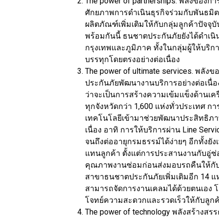
The power of partnerships. พลังของกา
ศักยภาพการดำเนินธุรกิจร่วมกับพันธมิ
ผลิตภัณฑ์เพิ่มเติมให้กับกลุ่มลูกค้าปัจ
พร้อมกันนี้ ธนชาตประกันภัยยังได้ดำเน
กรุงเทพและภูมิภาค ทั้งในกลุ่มผู้ให้บร
บรรทุกโดยตรงอย่างต่อเนื่อง
The power of ultimate services. พลั
ประกันภัยพัฒนางานบริการอย่างต่อเนื่อง 
ว่าจะเป็นการสร้างความเข้มแข็งด้านเคร
ทุกจังหวัดกว่า 1,600 แห่งทั่วประเทศ กา
เทคโนโลยีเข้ามาช่วยพัฒนาประสิทธิภาพ
เนื่อง อาทิ การให้บริการผ่าน Line Serv
จนถึงต่ออายุกรมธรรม์ได้ง่ายๆ อีกทั้งยั
แทนลูกค้า ตั้งแต่การประสานงานกับอู
คุณภาพงานซ่อมก่อนส่งมอบรถคืนให้กับลู
สาขาธนชาตประกันภัยเพิ่มเติมอีก 14 แห่ง
สามารถจัดการงานเคลมได้ด้วยตนเอง โดย
โจทย์ความสะดวกและรวดเร็วให้กับลูกค้าย
The power of technology พลังสร้างสร