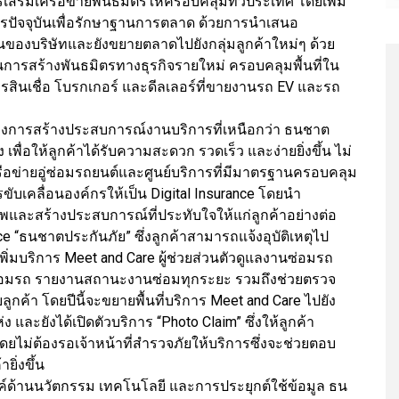
รเสริมเครือข่ายพันธมิตรให้ครอบคลุมทั่วประเทศ โดยเพิ่ม
ตรปัจจุบันเพื่อรักษาฐานการตลาด ด้วยการนำเสนอ
จุบันของบริษัทและยังขยายตลาดไปยังกลุ่มลูกค้าใหม่ๆ ด้วย
ินการสร้างพันธมิตรทางธุรกิจรายใหม่ ครอบคลุมพื้นที่ใน
ิการสินเชื่อ โบรกเกอร์ และดีลเลอร์ที่ขายงานรถ EV และรถ
งของการสร้างประสบการณ์งานบริการที่เหนือกว่า ธนชาต
เพื่อให้ลูกค้าได้รับความสะดวก รวดเร็ว และง่ายยิ่งขึ้น ไม่
ือข่ายอู่ซ่อมรถยนต์และศูนย์บริการที่มีมาตรฐานครอบคลุม
รขับเคลื่อนองค์กรให้เป็น Digital Insurance โดยนำ
และสร้างประสบการณ์ที่ประทับใจให้แก่ลูกค้าอย่างต่อ
ice “ธนชาตประกันภัย” ซึ่งลูกค้าสามารถแจ้งอุบัติเหตุไป
งเพิ่มบริการ Meet and Care ผู้ช่วยส่วนตัวดูแลงานซ่อมรถ
่ซ่อมรถ รายงานสถานะงานซ่อมทุกระยะ รวมถึงช่วยตรวจ
กค้า โดยปีนี้จะขยายพื้นที่บริการ Meet and Care ไปยัง
 และยังได้เปิดตัวบริการ “Photo Claim” ซึ่งให้ลูกค้า
ไม่ต้องรอเจ้าหน้าที่สำรวจภัยให้บริการซึ่งจะช่วยตอบ
ิ่งขึ้น
รค์ด้านนวัตกรรม เทคโนโลยี และการประยุกต์ใช้ข้อมูล ธน