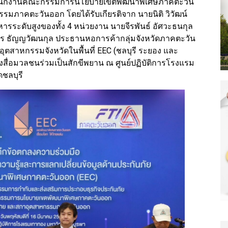
 สำนักงานคณะกรรมการนโยบายเขตพัฒนาพิเศษภาคตะวัน
ภาคตะวันออก โดยได้รับเกียรติจาก นายนิติ วิวัฒน์
ิหารระดับสูงของทั้ง 4 หน่วยงาน นายจีรพันธ์ อัศวะธนกุล
ธัญญวัฒนกุล ประธานหอการค้ากลุ่มจังหวัดภาคตะวัน
สาหกรรมจังหวัดในพื้นที่ EEC (ชลบุรี ระยอง และ
งสื่อมวลชนร่วมเป็นสักขีพยาน ณ ศูนย์ปฏิบัติการโรงแรม
ดชลบุรี