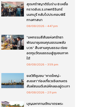
สุดเศร้า!ญาติรับร่าง 8 เหยื่อ
กราดยิงร.ร.เทพศริรินทร์
นนทบุรี กลับไปประกอบพิธี
ทางศาสนา
08/08/2026
4:47 pm
“มหกรรมสีสันแห่งศรัทธา
พัฒนาชุมชนคุณธรรมพลัง
บวร” สืบสานคุณธรรม ต่อย
อดทุนวัฒนธรรมสู่ชุมชนภาค
ใต้
08/08/2026
3:59 pm
ยลวิถีชุมชน “หาดใหญ่-
สงขลา”ท่องเที่ยวเชิงเกษตร
สัมผัสมนต์เสน่ห์คลองอู่ตะเภา
08/08/2026
2:11 pm
บุญมหาทานตักบาตรพระ