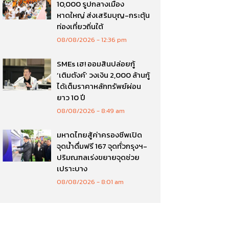
10,000 รูปกลางเมือง
หาดใหญ่ ส่งเสริมบุญ-กระตุ้น
ท่องเที่ยวถิ่นใต้
08/08/2026
12:36 pm
SMEs เฮ! ออมสินปล่อยกู้
‘เติมตังค์’ วงเงิน 2,000 ล้านกู้
ได้เต็มราคาหลักทรัพย์ผ่อน
ยาว 10 ปี
08/08/2026
8:49 am
มหาดไทยสู้ค่าครองชีพเปิด
จุดน้ำดื่มฟรี 167 จุดทั่วกรุงฯ-
ปริมณฑลเร่งขยายจุดช่วย
เปราะบาง
08/08/2026
8:01 am