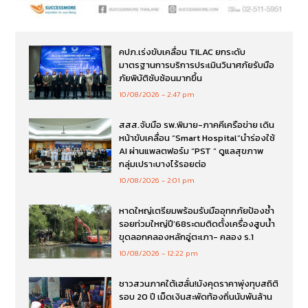
คปภ.เร่งขับเคลื่อน TILAC ยกระดับ
มาตรฐานการบริการประเมินวินาศภัยรับมือ
ภัยพิบัติซับซ้อนมากขึ้น
10/08/2026
2:47 pm
สสส.จับมือ รพ.พิมาย-ภาคคีเครือข่าย เดิน
หน้าขับเคลื่อน “Smart Hospital”นำร่องใช้
AI ผ่านแพลตฟอร์ม “PST ” ดูแลสุขภาพ
กลุ่มเปราะบางไร้รอยต่อ
10/08/2026
2:01 pm
หาดใหญ่เตรียมพร้อมรับมืออุทกภัยป้องซ้ำ
รอยท่วมใหญ่ปี’68ระดมติดตั้งเครื่องสูบน้ำ
ขุดลอกคลองหลักอู่ตะเภา- คลอง ร.1
10/08/2026
12:22 pm
ชาวสวนภาคใต้เฮลั่น!มังคุดราคาพุ่งทุบสถิติ
รอบ 20 ปี เม็ดเงินสะพัดท้องถิ่นนับพันล้าน