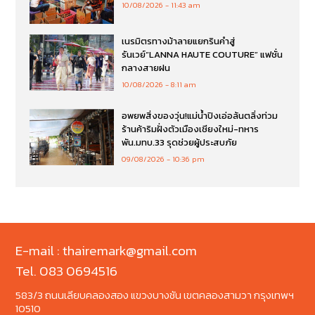
10/08/2026
11:43 am
เนรมิตรทางม้าลายแยกรินคำสู่
รันเวย์“LANNA HAUTE COUTURE” แฟชั่น
กลางสายฝน
10/08/2026
8:11 am
อพยพสิ่งของวุ่น!แม่น้ำปิงเอ่อล้นตลิ่งท่วม
ร้านค้าริมฝั่งตัวเมืองเชียงใหม่-ทหาร
พัน.มทบ.33 รุดช่วยผู้ประสบภัย
09/08/2026
10:36 pm
E-mail : thairemark@gmail.com
Tel. 083 0694516
583/3 ถนนเลียบคลองสอง แขวงบางชัน เขตคลองสามวา กรุงเทพฯ
10510