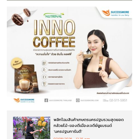
พลิกโฉมสินค้าเกษตรนครปฐมรวมสุดยอด
กล้วยไม้-ของดีเมืองเจดีย์ชูแบรนด์
‘นครปฐมการันตี’
07/08/2026
12:25 pm