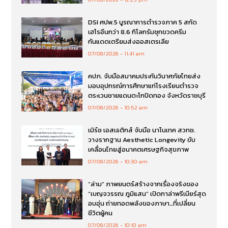
DSI ศปพ.5 บูรณาการตำรวจภาค 5 สกัด
เฮโรอีนกว่า 8.6 กิโลกรัมซุกขวดครีม
กันแดดเตรียมส่งออสเตรเลีย
07/08/2026
11:41 am
คปภ. จับมือสมาคมประกันวินาศภัยไทยส่ง
มอบอุปกรณ์การศึกษาแก่โรงเรียนตำรวจ
ตระเวนชายแดนตะโกปิดทอง จังหวัดราชบุรี
07/08/2026
10:52 am
เมิร์ซ เอสเธติกส์ จับมือ นาโนเทค สวทช.
วางรากฐาน Aesthetic Longevity ขับ
เคลื่อนไทยสู่อนาคตเศรษฐกิจสุขภาพ
07/08/2026
10:30 am
“ล่าม” ภาพยนตร์สร้างจากเรื่องจริงของ
“เบญจวรรณ ภูมิแสน” เปิดกาล่าพรีเมียร์สุด
อบอุ่น ถ่ายทอดพลังของภาษา…ที่เปลี่ยน
ชีวิตผู้คน
07/08/2026
10:10 am