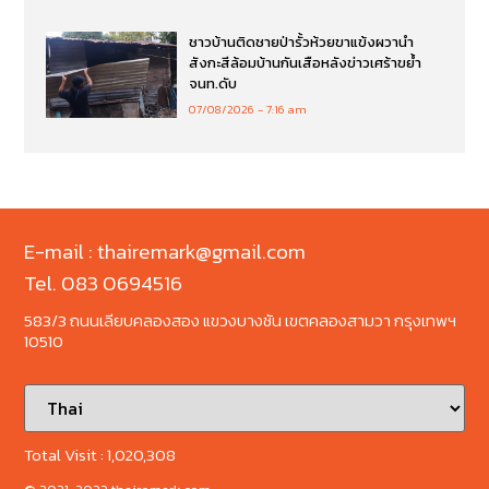
ชาวบ้านติดชายป่ารั้วห้วยขาแข้งผวานำ
สังกะสีล้อมบ้านกันเสือหลังข่าวเศร้าขย้ำ
จนท.ดับ
07/08/2026
7:16 am
E-mail : thairemark@gmail.com
Tel. 083 0694516
583/3 ถนนเลียบคลองสอง แขวงบางชัน เขตคลองสามวา กรุงเทพฯ
10510
Total Visit :
1,020,308