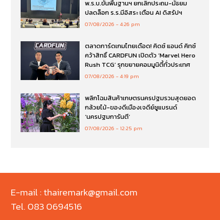
พ.ร.บ.ขั้นพื้นฐานฯ ยกเลิกประถม-มัธยม
ปลดล็อก ร.ร.มีอิสระ เตือน AI ดิสรัปฯ
07/08/2026
4:26 pm
ตลาดการ์ดเกมไทยเดือด! คิดซ์ แอนด์ คิทซ์
คว้าสิทธิ์ CARDFUN เปิดตัว ‘Marvel Hero
Rush TCG’ รุกขยายคอมมูนิตี้ทั่วประเทศ
07/08/2026
4:19 pm
พลิกโฉมสินค้าเกษตรนครปฐมรวมสุดยอด
กล้วยไม้-ของดีเมืองเจดีย์ชูแบรนด์
‘นครปฐมการันตี’
07/08/2026
12:25 pm
E-mail : thairemark@gmail.com
Tel. 083 0694516