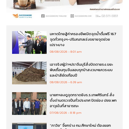
มหาดไทยสู้ค่าครองชีพเปิดจุดน้ำดื่มฟรี 167
จุดทั่วกรุงฯ-ปริมณฑลเร่งขยายจุดช่วย
เปราะบาง
08/08/2026
8:01 am
เอาจริง!ผู้ว่าฯปราจีนบุรีสั่งปิดตายรง.ขยะ
พิษเถื่อนทุนจีนลอบรุกป่าสงวนฯแควระบบ
และป่าสียัดเกือบปี
08/08/2026
6:39 am
นายกฯลงดูจุดกราดยิงร.ร.เทพศิรินทร์ สั่ง
ตั้งด่านตรวจปืนทั่วประเทศ ปิดช่อง ปชช.พก
อาวุธในที่สาธารณะ
07/08/2026
8:18 pm
“ภาวิช” จี้ยกร่าง กม.ศึกษาใหม่ ต้องแยก