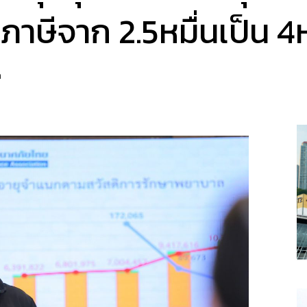
าษีจาก​ 2.5หมื่นเป็น 4ห
a