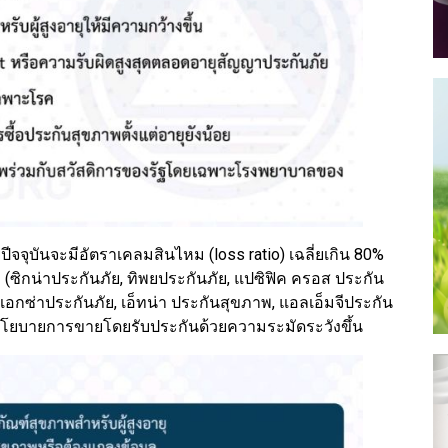
ยุปีจจุบันจะมีอัตราเคลมสินไหม (loss ratio) เฉลี่ยเกิน 80%
ท (ซิกน่าประกันภัย, ทิพยประกันภัย, แปซิฟิค ครอส ประกัน
 แอกซ่าประกันภัย, เอ็ทน่า ประกันสุขภาพ, แอลเอ็มจีประกัน
ับนโยบายการขายโดยรับประกันด้วยความระมัดระวังขึ้น