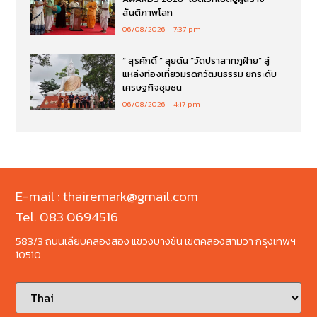
สันติภาพโลก
06/08/2026
7:37 pm
“ สุรศักดิ์ ” ลุยดัน “วัดปราสาทภูฝ้าย” สู่
แหล่งท่องเที่ยวมรดกวัฒนธรรม ยกระดับ
เศรษฐกิจชุมชน
06/08/2026
4:17 pm
E-mail : thairemark@gmail.com
Tel. 083 0694516
583/3 ถนนเลียบคลองสอง แขวงบางชัน เขตคลองสามวา กรุงเทพฯ
10510