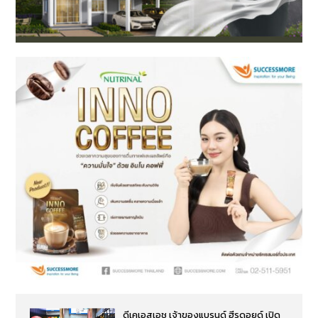
ดีเคเอสเอช เจ้าของแบรนด์ ฮีรูดอยด์ เปิด