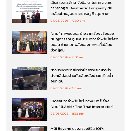
เมิร์ซ เอสเธติกส์ จับมือ นาโนเทค สวทช.
วางรากฐาน Aesthetic Longevity ขับ
เคลื่อนไทยสู่อนาคตเศรษฐกิจสุขภาพ
07/08/2026
10:30 am
“ล่าม” ภาพยนตร์สร้างจากเรื่องจริงของ
“เบญจวรรณ ภูมิแสน” เปิดกาล่าพรีเมียร์สุด
อบอุ่น ถ่ายทอดพลังของภาษา…ที่เปลี่ยน
ชีวิตผู้คน
07/08/2026
10:10 am
ชาวบ้านติดชายป่ารั้วห้วยขาแข้งผวานำ
สังกะสีล้อมบ้านกันเสือหลังข่าวเศร้าขย้ำ
จนท.ดับ
07/08/2026
7:16 am
เปิดรอบกาล่าพรีเมียร์ ภาพยนตร์เรื่อง
”ล่าม“ (LAAM : The Thai Interpreter)
06/08/2026
11:22 pm
MGI Beyond บวงสรวงซีรีส์ iQIYI