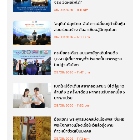
จริง วัดผลให้ได้”
06/08/2026
11:11 am
‘อนุทิน’ ปลุกไทย-อินโดฯ เปลี่ยนคู่ค้าเป็นหุ้น
ส่วนร่วมสร้าง ดันอาเซียนสู้วิกฤตโลก
06/08/2026
12:10 am
กระบี่ยกระดับระบบแพทย์ฉุกเฉินไทยดึง
1,650 ผู้เชี่ยวชาญทั่วประเทศปั้นมาตรฐาน
ใหม่สู่ระดับโลก
05/08/2026
11:47 pm
เปิดใหม่จัดเต็ม! สลากออมสิน 5 ปีได้ลุ้น 10
ล้านถึง 2 ครั้ง/เดือน ฝากครบรับดอกเบี้ย 5
บาท/หน่วย
05/08/2026
11:32 pm
อัญเชิญ ‘พระพุทธมงคลมิ่งเมืองพล’ ขึ้นหอ
พระใจกลางเมืองเชื่อไหว้แล้วรุ่งงาน
ก้าวหน้าชีวิตเป็นมงคล
05/08/2026
11:12 pm