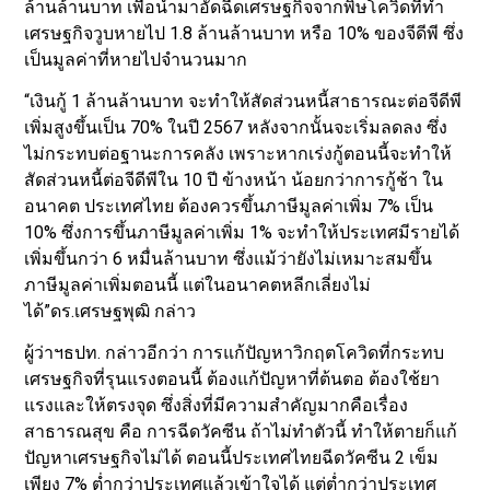
ล้านล้านบาท เพื่อนำมาอัดฉีดเศรษฐกิจจากพิษโควิดที่ทำ
เศรษฐกิจวูบหายไป 1.8 ล้านล้านบาท หรือ 10% ของจีดีพี ซึ่ง
เป็นมูลค่าที่หายไปจำนวนมาก
“เงินกู้ 1 ล้านล้านบาท จะทำให้สัดส่วนหนี้สาธารณะต่อจีดีพี
เพิ่มสูงขึ้นเป็น 70% ในปี 2567 หลังจากนั้นจะเริ่มลดลง ซึ่ง
ไม่กระทบต่อฐานะการคลัง เพราะหากเร่งกู้ตอนนี้จะทำให้
สัดส่วนหนี้ต่อจีดีพีใน 10 ปี ข้างหน้า น้อยกว่าการกู้ช้า ใน
อนาคต ประเทศไทย ต้องควรขึ้นภาษีมูลค่าเพิ่ม 7% เป็น
10% ซึ่งการขึ้นภาษีมูลค่าเพิ่ม 1% จะทำให้ประเทศมีรายได้
เพิ่มขึ้นกว่า 6 หมื่นล้านบาท ซึ่งแม้ว่ายังไม่เหมาะสมขึ้น
ภาษีมูลค่าเพิ่มตอนนี้ แต่ในอนาคตหลีกเลี่ยงไม่
ได้”ดร.เศรษฐพุฒิ กล่าว
ผู้ว่าฯธปท. กล่าวอีกว่า การแก้ปัญหาวิกฤตโควิดที่กระทบ
เศรษฐกิจที่รุนแรงตอนนี้ ต้องแก้ปัญหาที่ต้นตอ ต้องใช้ยา
แรงและให้ตรงจุด ซึ่งสิ่งที่มีความสำคัญมากคือเรื่อง
สาธารณสุข คือ การฉีดวัคซีน ถ้าไม่ทำตัวนี้ ทำให้ตายก็แก้
ปัญหาเศรษฐกิจไม่ได้ ตอนนี้ประเทศไทยฉีดวัคซีน 2 เข็ม
เพียง 7% ต่ำกว่าประเทศแล้วเข้าใจได้ แต่ต่ำกว่าประเทศ