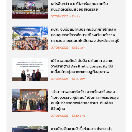
เฮโรอีนกว่า 8.6 กิโลกรัมซุกขวดครีม
กันแดดเตรียมส่งออสเตรเลีย
07/08/2026
11:41 am
คปภ. จับมือสมาคมประกันวินาศภัยไทยส่ง
มอบอุปกรณ์การศึกษาแก่โรงเรียนตำรวจ
ตระเวนชายแดนตะโกปิดทอง จังหวัดราชบุรี
07/08/2026
10:52 am
เมิร์ซ เอสเธติกส์ จับมือ นาโนเทค สวทช.
วางรากฐาน Aesthetic Longevity ขับ
เคลื่อนไทยสู่อนาคตเศรษฐกิจสุขภาพ
07/08/2026
10:30 am
“ล่าม” ภาพยนตร์สร้างจากเรื่องจริงของ
“เบญจวรรณ ภูมิแสน” เปิดกาล่าพรีเมียร์สุด
อบอุ่น ถ่ายทอดพลังของภาษา…ที่เปลี่ยน
ชีวิตผู้คน
07/08/2026
10:10 am
ชาวบ้านติดชายป่ารั้วห้วยขาแข้งผวานำ