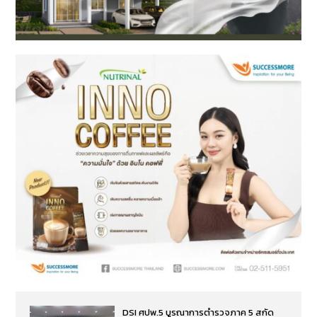
DSI ศปพ.5 บูรณาการตำรวจภาค 5 สกัด