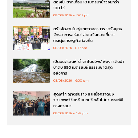
ตองเป้’ ขาดเกือบ 10 เมตรนาข้าวจมกว่า
100 ไร่
08/08/2026
10:07 pm
ตรังจัดงานใหญ่!เทศกาลอาหาร “ตรังยุทธ
จักรอาหารอร่อย” ส่งเสริมท่องเที่ยว-
กระตุ้นเศรษฐกิจท้องถิ่น
08/08/2026
8:17 pm
เปิดมนต์เสน่ห์ ‘น้ำตกโตนไพร’ พังงา เดินฝ่า
ป่าดิบ 650 เมตรสัมผัสธรรมชาติสุด
อลังการ
08/08/2026
6:00 pm
สุดเศร้า!ญาติรับร่าง 8 เหยื่อกราดยิง
ร.ร.เทพศริรินทร์ นนทบุรี กลับไปประกอบพิธี
ทางศาสนา
08/08/2026
4:47 pm