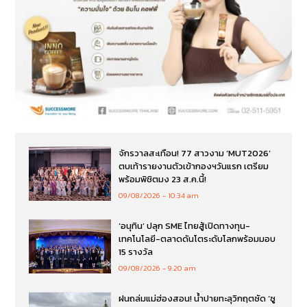
จักรวาลสะเทือน! 77 สาวงาม ‘MUT2026’
ตบเท้ารายงานตัวเข้ากองฯวันแรก เตรียม
พร้อมพิชิตมง 23 ส.ค.นี้!
09/08/2026
10:34 am
‘อนุทิน’ ปลุก SME ไทยสู้เปิดทางทุน-
เทคโนโลยี-ตลาดดันโตระดับโลกพร้อมมอบ
15 รางวัล
09/08/2026
9:20 am
ฝนถล่มแม่ฮ่องสอน! น้ำปายทะลุวิกฤตซัด ‘ซู