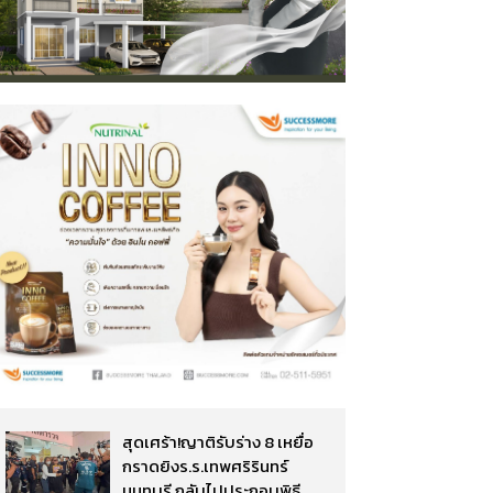
สุดเศร้า!ญาติรับร่าง 8 เหยื่อ
กราดยิงร.ร.เทพศริรินทร์
นนทบุรี กลับไปประกอบพิธี