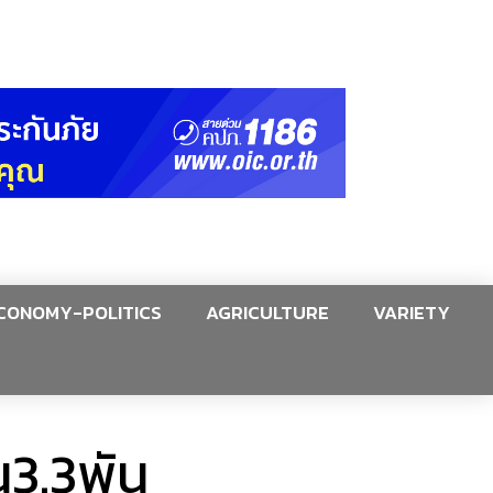
CONOMY-POLITICS
AGRICULTURE
VARIETY
น3.3พัน