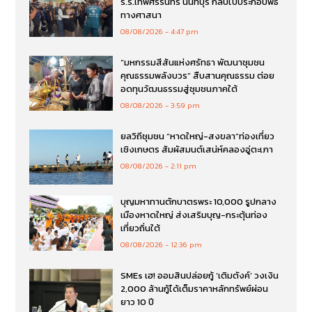
ร.ร.เทพศริรินทร์ นนทบุรี กลับไปประกอบพิธี
ทางศาสนา
08/08/2026
4:47 pm
“มหกรรมสีสันแห่งศรัทธา พัฒนาชุมชน
คุณธรรมพลังบวร” สืบสานคุณธรรม ต่อย
อดทุนวัฒนธรรมสู่ชุมชนภาคใต้
08/08/2026
3:59 pm
ยลวิถีชุมชน “หาดใหญ่-สงขลา”ท่องเที่ยว
เชิงเกษตร สัมผัสมนต์เสน่ห์คลองอู่ตะเภา
08/08/2026
2:11 pm
บุญมหาทานตักบาตรพระ 10,000 รูปกลาง
เมืองหาดใหญ่ ส่งเสริมบุญ-กระตุ้นท่อง
เที่ยวถิ่นใต้
08/08/2026
12:36 pm
SMEs เฮ! ออมสินปล่อยกู้ ‘เติมตังค์’ วงเงิน
2,000 ล้านกู้ได้เต็มราคาหลักทรัพย์ผ่อน
ยาว 10 ปี