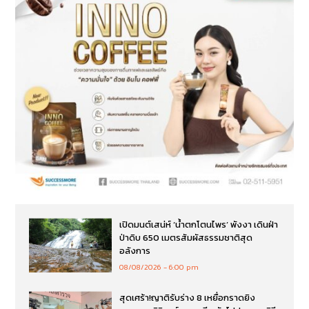
เปิดมนต์เสน่ห์ ‘น้ำตกโตนไพร’ พังงา เดินฝ่า
ป่าดิบ 650 เมตรสัมผัสธรรมชาติสุด
อลังการ
08/08/2026
6:00 pm
สุดเศร้า!ญาติรับร่าง 8 เหยื่อกราดยิง