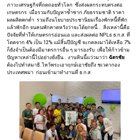
ภาวะเศรษฐกิจที่ถดถอยทั่วโลก ซึ่งส่งผลกระทบตรงต่อ
เกษตรกร เมื่อรวมกับปัญหาซ้ำซาก ภัยธรรมชาติ ราคา
ผลผลิตตกต่ำ รวมถึงนโยบายประชานิยมเรื่องพักหนี้ที่พัก
แล้วพักอีก จนคนพักคาดหวังว่าจะได้ยกหนี้… สิ่งเหล่านี้คือ
ปัจจัยที่ทำให้เกษตรกรอ่อนแอ และส่งผลต่อ NPLs ธ.ก.ส. ที่
โดดจาก 4% เป็น 12% แม้สิ้นปีบัญชี จะกดลงมาได้เหลือ 7%
ก็ยังจำเป็นต้องมีมาตรการอื่น ๆ มารองรับ เพื่อให้ก้าวข้าม
ปัญหาเหล่านี้ไปอย่างยั่งยืน… งานหินนี้แว่วมาว่า
ฉัตรชัย
ต้องไปทำสมาธิ..ไหว้พระเอาฤกษ์เอาชัยถึง ชเวดากอง
ประเทศพม่า ก่อนเข้ามาทำงานที่ ธ.ก.ส.