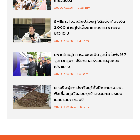
เที่ยวถิ่นใต้
08/08/2026
12:36 pm
SMEs เฮ! ออมสินปล่อยกู้ ‘เติมตังค์’ วงเงิน
2,000 ล้านกู้ได้เต็มราคาหลักทรัพย์ผ่อน
ยาว 10 ปี
08/08/2026
8:49 am
มหาดไทยสู้ค่าครองชีพเปิดจุดน้ำดื่มฟรี 167
จุดทั่วกรุงฯ-ปริมณฑลเร่งขยายจุดช่วย
เปราะบาง
08/08/2026
8:01 am
เอาจริง!ผู้ว่าฯปราจีนบุรีสั่งปิดตายรง.ขยะ
พิษเถื่อนทุนจีนลอบรุกป่าสงวนฯแควระบบ
และป่าสียัดเกือบปี
08/08/2026
6:39 am