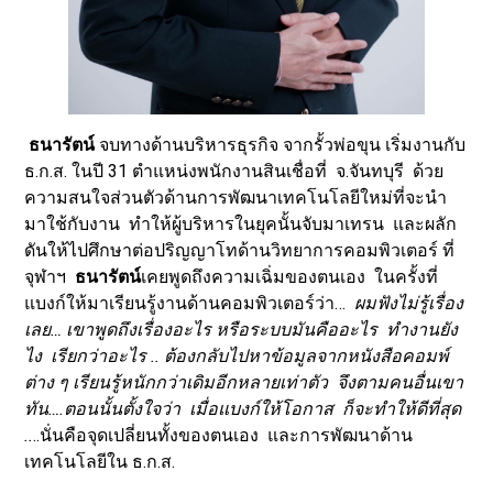
ธนารัตน์
จบทางด้านบริหารธุรกิจ จากรั้วพ่อขุน เริ่มงานกับ
ธ.ก.ส. ในปี 31 ตำแหน่งพนักงานสินเชื่อที่ จ.จันทบุรี ด้วย
ความสนใจส่วนตัวด้านการพัฒนาเทคโนโลยีใหม่ที่จะนำ
มาใช้กับงาน ทำให้ผู้บริหารในยุคนั้นจับมาเทรน และผลัก
ดันให้ไปศึกษาต่อปริญญาโทด้านวิทยาการคอมพิวเตอร์ ที่
จุฬาฯ
ธนารัตน์
เคยพูดถึงความเฉิ่มของตนเอง ในครั้งที่
แบงก์ให้มาเรียนรู้งานด้านคอมพิวเตอร์ว่า…
ผมฟังไม่รู้เรื่อง
เลย… เขาพูดถึงเรื่องอะไร หรือระบบมันคืออะไร ทำงานยัง
ไง เรียกว่าอะไร .. ต้องกลับไปหาข้อมูลจากหนังสือคอมพ์
ต่าง ๆ เรียนรู้หนักกว่าเดิมอีกหลายเท่าตัว จึงตามคนอื่นเขา
ทัน….ตอนนั้นตั้งใจว่า เมื่อแบงก์ให้โอกาส ก็จะทำให้ดีที่สุด
..
..นั่นคือจุดเปลี่ยนทั้งของตนเอง และการพัฒนาด้าน
เทคโนโลยีใน ธ.ก.ส.