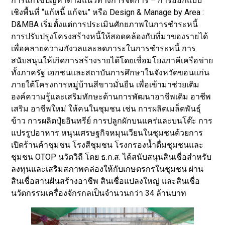
การแก้ไขปัญหาตามแนวทางการจัดการ – การออกแบบ
เชิงพื้นที่ “แก้หนี้ แก้จน” หรือ Design & Manage by Area :
D&MBA เริ่มตั้งแต่การประเมินศักยภาพในการชำระหนี้
การปรับปรุงโครงสร้างหนี้ให้สอดคล้องกับที่มาของรายได้
เพื่อคลายความกังวลและลดภาระในการชำระหนี้ การ
สนับสนุนให้เกิดการสร้างรายได้โดยเชื่อมโยงภาคีเครือข่าย
ทั้งภาครัฐ เอกชนและสถาบันการศึกษาในจังหวัดขอนแก่น
ภายใต้โครงการหมู่บ้านสีขาวมั่นยืน เพื่อเข้ามาช่วยเติม
องค์ความรู้และเสริมทักษะด้านการพัฒนาอาชีพเดิม อาชีพ
เสริม อาชีพใหม่ ให้คนในชุมชน เช่น การผลิตเมล็ดพันธุ์
ข้าว การผลิตปุ๋ยอินทรีย์ การปลูกผักบนแคร่และบนโต๊ะ การ
แปรรูปอาหาร หนุนเศรษฐกิจหมุนเวียนในชุมชนด้วยการ
เปิดร้านค้าชุมชน โรงสีชุมชน โรงกรองน้ำดื่มชุมชนและ
ชุมชน OTOP นวัตวิถี โดย ธ.ก.ส. ได้สนับสนุนสินเชื่อสำหรับ
ลงทุนและเสริมสภาพคล่องให้กับเกษตรกรในชุมชน ผ่าน
สินเชื่อสานฝันสร้างอาชีพ สินเชื่อแปลงใหญ่ และสินเชื่อ
นวัตกรรมเครื่องจักรกลเป็นจำนวนกว่า 34 ล้านบาท