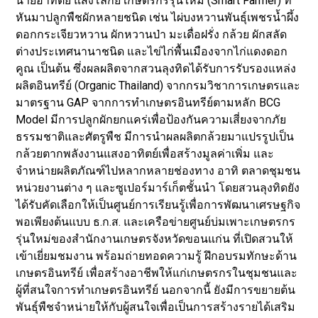
นายอาทิตย์ แสงโลกีย์ เกษตรกรรุ่นใหม่ (Smart Farmer) ที่
หันมาปลูกพืชผักหลายชนิด เช่น ไผ่บงหวานพันธุ์เพชรน้ำผึ้ง
ดอกกระเจียวหวาน ผักหวานป่า มะเดื่อฝรั่ง กล้วย ผักสลัด
ต่างประเทศนานาชนิด และไข่ไก่พื้นเมืองจากไก่แดงดอก
คูณ เป็นต้น ซึ่งผลผลิตจากสวนลุงทิดได้รับการรับรองแหล่ง
ผลิตอินทรีย์ (Organic Thailand) จากกรมวิชาการเกษตรและ
มาตรฐาน GAP จากการทำเกษตรอินทรีย์ตามหลัก BCG
Model มีการปลูกผักยกแคร่เพื่อป้องกันความเสี่ยงจากภัย
ธรรมชาติและศัตรูพืช มีการนำผลผลิตกล้วยมาแปรรูปเป็น
กล้วยตากพลังงานแสงอาทิตย์เพื่อสร้างมูลค่าเพิ่ม และ
จำหน่ายผลิตภัณฑ์ไปหลากหลายช่องทาง อาทิ ตลาดชุมชน
หน่วยงานต่าง ๆ และซูเปอร์มาร์เก็ตชั้นนำ โดยสวนลุงทิดยัง
ได้รับคัดเลือกให้เป็นศูนย์การเรียนรู้เพื่อการพัฒนาเศรษฐกิจ
พอเพียงต้นแบบ ธ.ก.ส. และเครือข่ายศูนย์บ่มเพาะเกษตรกร
รุ่นใหม่ของสำนักงานเกษตรจังหวัดขอนแก่น ที่เปิดสวนให้
เข้าเยี่ยมชมงาน พร้อมถ่ายทอดความรู้ ฝึกอบรมทักษะด้าน
เกษตรอินทรีย์ เพื่อสร้างอาชีพให้แก่เกษตรกรในชุมชนและ
ผู้ที่สนใจการทำเกษตรอินทรีย์ นอกจากนี้ ยังมีการขยายต้น
พันธุ์พืชจำหน่ายให้กับผู้สนใจเพื่อเป็นการสร้างรายได้เสริม