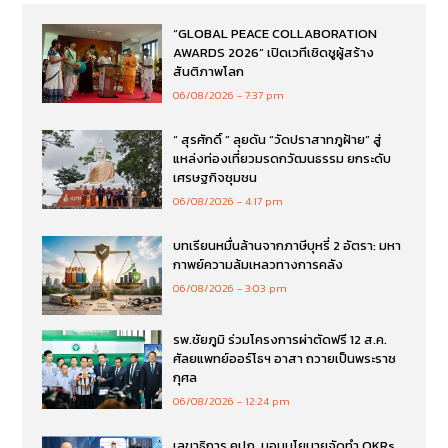
“GLOBAL PEACE COLLABORATION
AWARDS 2026” เปิดเวทีเชิดชูผู้สร้าง
สันติภาพโลก
06/08/2026
7:37 pm
“ สุรศักดิ์ ” ลุยดัน “วัดปราสาทภูฝ้าย” สู่
แหล่งท่องเที่ยวมรดกวัฒนธรรม ยกระดับ
เศรษฐกิจชุมชน
06/08/2026
4:17 pm
บทเรียนหมื่นล้านจากภาษีบุหรี่ 2 อัตรา: มหา
กาพย์ความล้มเหลวทางการคลัง
06/08/2026
3:03 pm
รพ.ชัยภูมิ ร่วมโครงการผ่าตัดฟรี 12 ส.ค.
ศัลยแพทย์ออร์โธฯ อาสา ถวายเป็นพระราช
กุศล
06/08/2026
12:24 pm
เลขาธิการ คปภ. มอบนโยบายจัดทำ OKRs