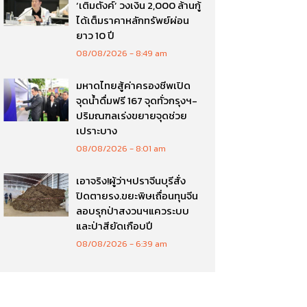
‘เติมตังค์’ วงเงิน 2,000 ล้านกู้
ได้เต็มราคาหลักทรัพย์ผ่อน
ยาว 10 ปี
08/08/2026
8:49 am
มหาดไทยสู้ค่าครองชีพเปิด
จุดน้ำดื่มฟรี 167 จุดทั่วกรุงฯ-
ปริมณฑลเร่งขยายจุดช่วย
เปราะบาง
08/08/2026
8:01 am
เอาจริง!ผู้ว่าฯปราจีนบุรีสั่ง
ปิดตายรง.ขยะพิษเถื่อนทุนจีน
ลอบรุกป่าสงวนฯแควระบบ
และป่าสียัดเกือบปี
08/08/2026
6:39 am