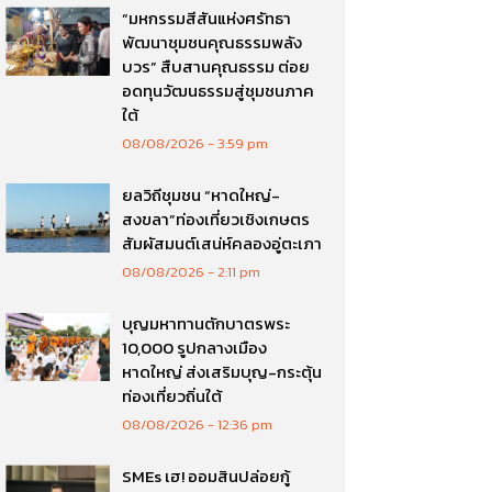
“มหกรรมสีสันแห่งศรัทธา
พัฒนาชุมชนคุณธรรมพลัง
บวร” สืบสานคุณธรรม ต่อย
อดทุนวัฒนธรรมสู่ชุมชนภาค
ใต้
08/08/2026
3:59 pm
ยลวิถีชุมชน “หาดใหญ่-
สงขลา”ท่องเที่ยวเชิงเกษตร
สัมผัสมนต์เสน่ห์คลองอู่ตะเภา
08/08/2026
2:11 pm
บุญมหาทานตักบาตรพระ
10,000 รูปกลางเมือง
หาดใหญ่ ส่งเสริมบุญ-กระตุ้น
ท่องเที่ยวถิ่นใต้
08/08/2026
12:36 pm
SMEs เฮ! ออมสินปล่อยกู้