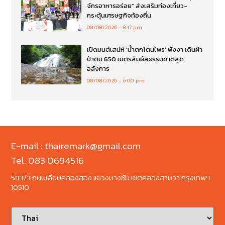
จักรอาหารอร่อย” ส่งเสริมท่องเที่ยว-
กระตุ้นเศรษฐกิจท้องถิ่น
08/08/2026
8:17 pm
เปิดมนต์เสน่ห์ ‘น้ำตกโตนไพร’ พังงา เดินฝ่า
ป่าดิบ 650 เมตรสัมผัสธรรมชาติสุด
อลังการ
08/08/2026
6:00 pm
E-mail : thairemark@gmail.com
Tel. 083 0694516
583/3 ถนนเลียบคลองสอง แขวงบางชัน เขตคลองสามวา กรุงเทพฯ
10510