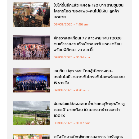
ไข่ไก่ขึ้นอีกแล้ว! แผงละ 120 บาท ร้านชุมชน
โคราชโอด ‘ของแพง-คนไม่มีเงิน’ ลูกค้า
หดหาย
09/08/2026
11:56 am
จักรวาลสะเทือน! 77 สาวงาม ‘MUT2026’
ตบเท้ารายงานตัวเข้ากองฯวันแรก เตรียม
พร้อมพิชิตมง 23 ส.ค.นี้!
09/08/2026
10:34 am
‘อนุทิน’ ปลุก SME ไทยสู้เปิดทางทุน-
เทคโนโลยี-ตลาดดันโตระดับโลกพร้อมมอบ
15 รางวัล
09/08/2026
9:20 am
ฝนถล่มแม่ฮ่องสอน! น้ำปายทะลุวิกฤตซัด ‘ซู
ตองเป้’ ขาดเกือบ 10 เมตรนาข้าวจมกว่า
100 ไร่
08/08/2026
10:07 pm
ตรังจัดงานใหญ่!เทศกาลอาหาร “ตรังยุทธ