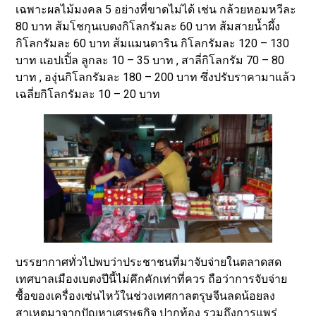
เฉพาะผลไม้มงคล 5 อย่างที่ขาดไม่ได้ เช่น กล้วยหอมหวีละ
80 บาท ส้มโชกุนเบตงกิโลกรัมละ 60 บาท ส้มสายน้ำผึ้ง
กิโลกรัมละ 60 บาท ส้มแมนดาริน กิโลกรัมละ 120 – 130
บาท แอปเปิ้ล ลูกละ 10 – 35 บาท , สาลี่กิโลกรัม 70 – 80
บาท , องุ่นกิโลกรัมละ 180 – 200 บาท ซึ่งปรับราคามาแล้ว
เฉลี่ยกิโลกรัมละ 10 – 20 บาท
บรรยากาศทั่วไปพบว่าประชาชนที่มาจับจ่ายในตลาดสด
เทศบาลเมืองเบตงปีนี้ไม่คึกคักเท่าที่ควร ถือว่าการจับจ่าย
ซื้อของเครื่องเซ่นไหว้ในช่วงเทศกาลตรุษจีนลดน้อยลง
สาเหตุมาจากปัญหาเศรษฐกิจ ปากท้อง รวมถึงการแพร่