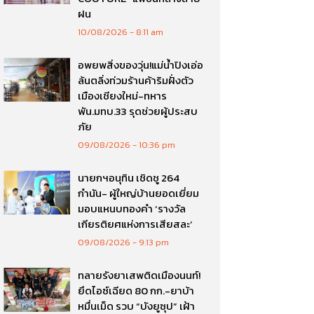
ฝน
10/08/2026
8:11 am
อพยพสิ่งของวุ่น!แม่น้ำปิงเอ่อ
ล้นตลิ่งท่วมร้านค้าริมฝั่งตัว
เมืองเชียงใหม่-ทหาร
พัน.มทบ.33 รุดช่วยผู้ประสบ
ภัย
09/08/2026
10:36 pm
นายกฯอนุทิน เชิดชู 264
กำนัน- ผู้ใหญ่บ้านยอดเยี่ยม
มอบแหนบทองคำ ‘รางวัล
เกียรติยศแห่งการเสียสละ’
09/08/2026
9:13 pm
ทลายรังยาเสพติดเมืองนนท์!
ยึดไอซ์เฉียด 80 กก.-ยาบ้า
หมื่นเม็ด รวบ “บังยูซุป” เฝ้า