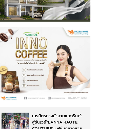
เนรมิตรทางม้าลายแยกรินคำ
สู่รันเวย์“LANNA HAUTE
COUTURE” แฟชั่นกลางสาย