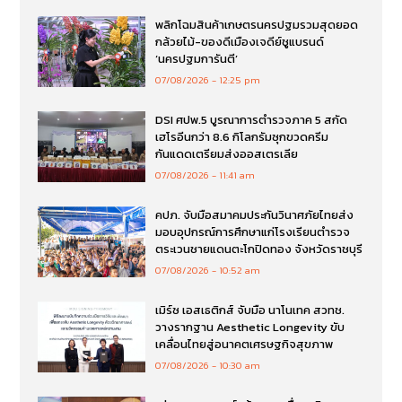
พลิกโฉมสินค้าเกษตรนครปฐมรวมสุดยอด
กล้วยไม้-ของดีเมืองเจดีย์ชูแบรนด์
‘นครปฐมการันตี’
07/08/2026
12:25 pm
DSI ศปพ.5 บูรณาการตำรวจภาค 5 สกัด
เฮโรอีนกว่า 8.6 กิโลกรัมซุกขวดครีม
กันแดดเตรียมส่งออสเตรเลีย
07/08/2026
11:41 am
คปภ. จับมือสมาคมประกันวินาศภัยไทยส่ง
มอบอุปกรณ์การศึกษาแก่โรงเรียนตำรวจ
ตระเวนชายแดนตะโกปิดทอง จังหวัดราชบุรี
07/08/2026
10:52 am
เมิร์ซ เอสเธติกส์ จับมือ นาโนเทค สวทช.
วางรากฐาน Aesthetic Longevity ขับ
เคลื่อนไทยสู่อนาคตเศรษฐกิจสุขภาพ
07/08/2026
10:30 am