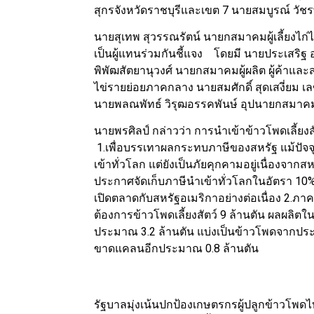
สุกรจังหวัดราชบุรีและเขต 7 นายสมบูรณ์ วัชรพ
นายสุเทพ สุวรรณรัตน์ นายกสมาคมผู้เลี้ยงไก่
เป็นผู้แทนร่วมกันชี้แจง โดยมี นายประเสริฐ
พิพัฒสัตยานุวงศ์ นายกสมาคมผู้ผลิต ผู้ค้าและส
ไข่รายย่อยภาคกลาง นายสมศักดิ์ สุดเสงี่ยม 
นายพลณพัทธ์ วิรุฒอรรคพันษ์ อุปนายกสมาคมผู้เ
นายพรศิลป์ กล่าวว่า การนำเข้าข้าวโพดเลี้ย
1.เพื่อบรรเทาผลกระทบภาษีของสหรัฐ แม้ปัจจ
เข้าทั่วโลก แต่ยังเป็นภัยคุกคามอยู่เนื่อง
ประกาศจัดเก็บภาษีนำเข้าทั่วโลกในอัตรา 10%
เปิดตลาดกับสหรัฐอเมริกาอย่างต่อเนื่อง 2.ภาค
ต้องการข้าวโพดเลี้ยงสัตว์ 9 ล้านตัน ผลผลิต
ประมาณ 3.2 ล้านตัน แบ่งเป็นข้าวโพดจากประเท
ขาดแคลนอีกประมาณ 0.8 ล้านตัน
รัฐบาลมุ่งเน้นปกป้องเกษตรกรผู้ปลูกข้าวโพด