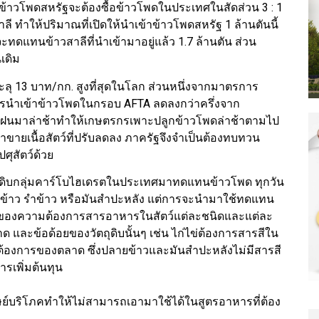
เข้าข้าวโพดสหรัฐจะต้องซื้อข้าวโพดในประเทศในสัดส่วน 3 : 1
ลี ทำให้ปริมาณที่เปิดให้นำเข้าข้าวโพดสหรัฐ 1 ล้านตันนี้
ทดแทนข้าวสาลีที่นำเข้ามาอยู่แล้ว 1.7 ล้านตัน ส่วน
นเดิม
ทะลุ 13 บาท/กก. สูงที่สุดในโลก ส่วนหนึ่งจากมาตรการ
 การนำเข้าข้าวโพดในกรอบ AFTA ลดลงกว่าครึ่งจาก
ฝนมาล่าช้าทำให้เกษตรกรเพาะปลูกข้าวโพดล่าช้าตามไป
ายเนื้อสัตว์ที่ปรับลดลง ภาครัฐจึงจำเป็นต้องทบทวน
ศุสัตว์ด้วย
ตถุดิบกลุ่มคาร์โบไฮเดรตในประเทศมาทดแทนข้าวโพด ทุกวัน
ปลายข้าว รำข้าว หรือมันสำปะหลัง แต่การจะนำมาใช้ทดแทน
กัดของความต้องการสารอาหารในสัตว์แต่ละชนิดและแต่ละ
และข้อด้อยของวัตถุดิบนั้นๆ เช่น ไก่ไข่ต้องการสารสีใน
้องการของตลาด ซึ่งปลายข้าวและมันสำปะหลังไม่มีสารสี
ารเพิ่มต้นทุน
ย์บริโภคทำให้ไม่สามารถเอามาใช้ได้ในสูตรอาหารที่ต้อง