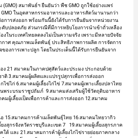
รม (GMO) สมาพันธ์ฯ ยืนยันว่า พืช GMO ถูกใช้อย่างแพร่
ลือง GMO ในอุตสาหกรรมอาหารและอาหารสัตว์มานานกว่า
อการส่งออก พร้อมกันนี้ยังได้รับการยืนยันจากหน่วยงาน
ะดับปลอดภัย ส่วนกรณีที่มีการหยิบโยงการนำเข้าถั่วเหลือง
่วเหลืองในระเทศไทยลดลงไม่เป็นความจริง เพราะมีหลายปัจจัย
ิอากาศ คุณภาพเมล็ดพันธุ์ ประสิทธิภาพการผลิต การจัดการ
ิจของการเพาะปลูก โดยในประเด็นนี้ได้รับการยืนยันจาก
่วมของ 21 สมาคมในภาคปศุสัตว์และประมง ประกอบด้วย
งชาติ 3.สมาคมผู้ผลิตและแปรรูปสุกรเพื่อการส่งออก
กไข่ไก่ 6.สมาคมผู้เลี้ยงไก่ไข่ 7.สมาคมผู้เพาะเลี้ยงปลาไทย
นพระบรมราชูปถัมภ์ 9.สมาคมส่งเสริมผู้ใช้วัตถุดิบอาหาร
มาคมผู้เลี้ยงเป็ดเพื่อการค้าและการส่งออก 12.สมาคม
ไก่เนื้อ 15.สมาคมการค้าเมล็ดพันธุ์ไทย 16.สมาคมไทยวากิว
ี้ยงสุกรจังหวัดราชบุรีและเขต 7 19.สมาคมผู้เลี้ยงสุกรภาค
ภาคใต้ และ 21.สมาคมการค้าผู้เลี้ยงไก่ไข่รายย่อยภาคกลาง