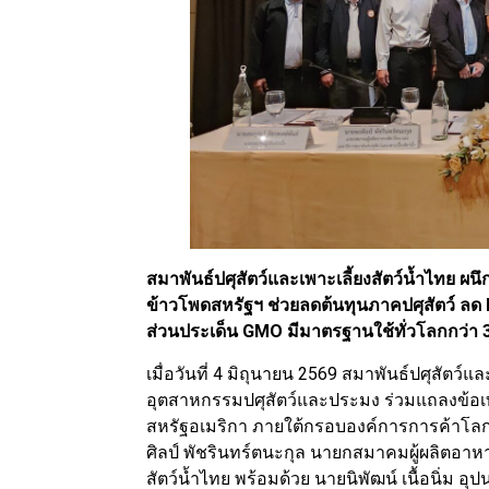
สมาพันธ์ปศุสัตว์และเพาะเลี้ยงสัตว์น้ำไทย ผน
ข้าวโพดสหรัฐฯ ช่วยลดต้นทุนภาคปศุสัตว์ ล
ส่วนประเด็น GMO มีมาตรฐานใช้ทั่วโลกกว่า 
เมื่อวันที่ 4 มิถุนายน 2569 สมาพันธ์ปศุสัตว
อุตสาหกรรมปศุสัตว์และประมง ร่วมแถลงข้อเท็จ
สหรัฐอเมริกา ภายใต้กรอบองค์การการค้าโลก
ศิลป์ พัชรินทร์ตนะกุล นายกสมาคมผู้ผลิตอาห
สัตว์น้ำไทย พร้อมด้วย นายนิพัฒน์ เนื้อนิ่ม อ