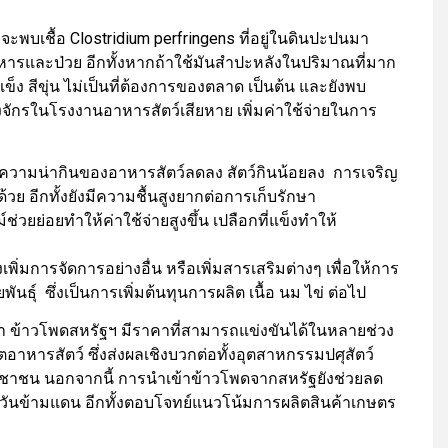
จะพบเชื้อ Clostridium perfringens ที่อยู่ในดินปะปนมา
อาหารและป่วย อีกทั้งหากถ้าใช้มันสำปะหลังในปริมาณที่มาก
 สีขุ่น ไม่เป็นที่ต้องการของตลาด เป็นต้น และยังพบ
งจักรในโรงงานอาหารสัตว์เสียหาย เพิ่มค่าใช้จ่ายในการ
ความน่ากินของอาหารสัตว์ลดลง สัตว์กินน้อยลง การเจริญ
วย อีกทั้งยังมีความชื้นสูงยากต่อการเก็บรักษา
่วยย่อยทำให้ค่าใช้จ่ายสูงขึ้น เปลือกที่แข็งทำให้
งเพิ่มการจัดการอย่างอื่น หรือเพิ่มสารเสริมต่างๆ เพื่อให้การ
ธุ์ ซึ่งเป็นการเพิ่มต้นทุนการผลิต เนื้อ นม ไข่ ต่อไป
ว่า ข้าวโพดสหรัฐฯ มีราคาที่สามารถแข่งขันได้ในหลายช่วง
อาหารสัตว์ ซึ่งส่งผลเชิงบวกต่อทั้งอุตสาหกรรมปศุสัตว์
าชน นอกจากนี้ การนำเข้าข้าวโพดจากสหรัฐยังช่วยลด
ควันข้ามแดน อีกทั้งตอบโจทย์แนวโน้มการผลิตสินค้าเกษตร