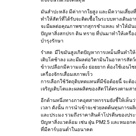
มันสำปะหลัง มีค่ากากใยสูง และมีความเสี่ยงที่
ทำให้สัตว์ที่ได้รับจะติดเชื้อในระบบทางเดิน
จะมีผลต่อคุณภาพซากสุกรชำแหละ ทำให้มันแข็ง
ปัญหาสิ่งสกปรก ดิน ทราย ที่ปนมาทำให้เครื่อ
บำรุงรักษา
รำสด มีไขมันสูงเกิดปัญหาการเหม็นหืนทำให้
เติบโตช้าลง และมีผลต่อวิตามินในอาหารสัตว์ด้
ข้าวเปลือกมีความแข็ง ย่อยยาก ต้องใช้เอนไซม์ช
เครื่องจักรเสื่อมสภาพเร็ว
การเลือกใช้วัตถุดิบทดแทนที่มีข้อด้อยนี้ จะต้อ
เจริญเติบโตและผลผลิตของสัตว์ได้ตรงตามสายพัน
อีกด้านหนึ่งทางภาคอุตสาหกรรมยังชี้ให้เห็น
เวลา ดังนั้น การนำเข้าจะช่วยลดต้นทุนการผลิต
และประมง รวมถึงราคาสินค้าโปรตีนของประช
ปัญหาสิ่งแวดล้อม เช่น ฝุ่น PM2.5 และหมอก
ที่มีคาร์บอนต่ำในอนาคต