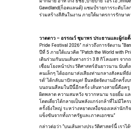
มากมาย อาทิ เก่ง ธชย ,ป๊ายปาย โอริโอ้ ,Infl
Gawdland(ก็อตแลนด์) แชมป์รายการระดับโลกอย่
ร่วมสร้างสีสันในงาน ภายใต้มาตรการรักษาค
วาดดาว – อรรณว์ ชุมาพร
ประธานและผู้ก่อตั้
Pride Festival 2026” กล่าวถึงการจัดงาน “Ba
ปีที่ 5 ภายใต้แนวคิด “Patch the World with P
เดินร่วมกันบนเส้นทางกว่า 3.8 กิโลเมตร จากถ
เชื่อมโยงหน้าประวัติศาสตร์อันยาวนาน นับตั้งแต
คนเล็กๆ ได้ออกมาส่งเสียงท่ามกลางสังคมที่ยั
รด์’ ได้กลับมาปักหมุด! ยืนหยัดจัดงานอีกครั้ง
บนถนนสีลมในปีนี้อีกครั้ง เส้นทางสายนี้คือครู
ผิดพลาด ความสมหวัง ขวากหนาม รอยยิ้ม และห
โดดเดี่ยวได้กลายเป็นพลังแกร่งกล้าที่ไม่มีใคร
ครั้งยิ่งใหญ่ ระหว่างหยาดเหงื่อของเหล่านัก
แข็งขันจากทั้งภาครัฐและภาคเอกชน”
กล่าวต่อว่า “บนเส้นทางประวัติศาสตร์นี้ เรา