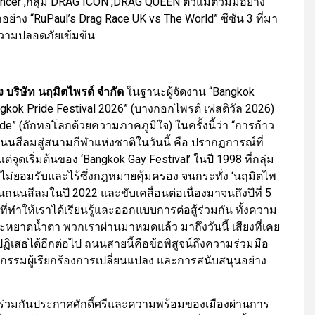
uencer ,กลุ่ม DRAG ICON ,DRAG QUEEN ตัวแม่ตัวมัมอย่าง
าง “RuPaul’s Drag Race UK vs The World” ซีซัน 3 ที่มา
วามปลอดภัยเข้มข้น
ง บริษัท นฤมิตไพรด์ จำกัด
ในฐานะผู้จัดงาน “Bangkok
ngkok Pride Festival 2026” (บางกอกไพรด์ เฟสติวัล 2026)
ride” (ถักทอโลกด้วยความภาคภูมิใจ) ในครั้งนี้ว่า “การก้าว
นนสีลมสู่สนามกีฬาแห่งชาติในวันนี้ คือ ปรากฏการณ์ที่
่จุดเริ่มต้นของ ‘Bangkok Gay Festival’ ในปี 1998 ที่กลุ่ม
งไม่ยอมรับและไร้ซึ่งกฎหมายคุ้มครอง จนกระทั่ง ‘นฤมิตไพ
บนถนนสีลมในปี 2022 และขับเคลื่อนต่อเนื่องมาจนถึงปีที่ 5
 ที่ทำให้เราได้เรียนรู้และออกแบบการต่อสู้ร่วมกัน ทั้งความ
ยาดน้ำตา พวกเราผ่านมาหมดแล้ว มาถึงวันนี้ เสียงที่เคย
ปฏิเสธได้อีกต่อไป ถนนสายนี้คือข้อพิสูจน์ถึงความร่วมมือ
กิจกรรมผู้เรียกร้องการเปลี่ยนแปลง และการสนับสนุนอย่าง
ได้ร่วมกันประกาศศักดิ์ศรีและความพร้อมของเมืองผ่านการ