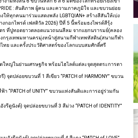
มทั้งสิ้น 6 ขบวนหลัก 6 สี 6 มิติของโลกที่ร้อยเรียงเข้า
RIDE : สันติภาพ ผู้คน และความภาคภูมิใจ และขบวนย่อย
้างให้ทุกคนมาร่วมแสดงพลัง LGBTQIAN+ สร้างสีสันให้เบ่ง
อกไพรด์ เฟสติวัล 2026) ปีที่ 5 นี้พร้อมธงไพรด์สีรุ้ง
เมตร ที่ปูทอดยาวตลอดแนวถนนสีลม จากแยกนรารมย์(คลอง
ของกรุงเทพมหานครมุ่งหน้าสู่สนามกีฬาเทพหัสดิน(สนามกีฬา
ไทย และครั้งประวัติศาสตร์ของโลกแบบสมศักดิ์ศรี
6 จุดใหญ่ในย่านเศรษฐกิจ พร้อมไฮไลต์แต่ละจุดสุดตระการตา
ทรี) จุดปล่อยขบวนที่ 1 สีเขียว “PATCH of HARMONY” ขบวน
ีฟ้า “PATCH of UNITY” ขบวนแห่งสันติและการอยู่ร่วมกัน
รีดูนังต์) จุดปล่อยขบวนที่ 3 สีม่วง “PATCH of IDENTITY”
อังรีดูนังต์) จุดปล่อยขบวนที่ 4 สีแดง “PATCH of LOVE”