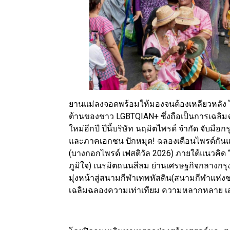
ยานแม่ลงจอดพร้อมให้มองจนต้องเหลียวหลัง ไป
ต้านของชาว LGBTQIAN+ ซึ่งถือเป็นการเฉลิมฉล
ใหม่อีกปี ปีนี้บริษัท นฤมิตไพรด์ จำกัด จั
และภาคเอกชน ปักหมุด! ฉลองเดือนไพรด์กันแ
(บางกอกไพรด์ เฟสติวัล 2026) ภายใต้แนวคิด 
ภูมิใจ) เนรมิตถนนสีลม ย่านเศรษฐกิจกลางกรุ
มุ่งหน้าสู่สนามกีฬาเทพหัสดิน(สนามกีฬาแห่ง
เฉลิมฉลองความเท่าเทียม ความหลากหลาย เสรีภา