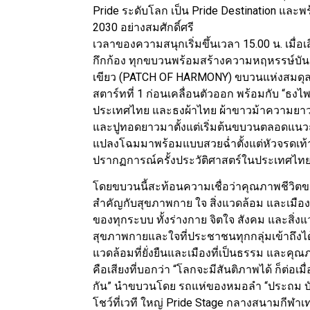
Pride ระดับโลก เป็น Pride Destination และพ
2030 อย่างสมศักดิ์ศรี
เวลาของความสนุกเริ่มขึ้นเวลา 15.00 น. เมื่อ
กึกก้อง ทุกขบวนพร้อมสร้างความหฤหรรษ์บันเทิง
เขียว (PATCH OF HARMONY) ขบวนแห่งสมดุล ท
สตาร์ทที่ 1 ก่อนเคลื่อนตัวออก พร้อมกับ “ธงไ
ประเทศไทย และธงผ้าไทย ผ้าขาวม้าความยาว
และปูทอดยาวมาตั้งแต่เริ่มต้นขบวนตลอดแนวถ
แปลงโฉมมาพร้อมแบบสวยฉ่ำตั้งแต่หัวจรดเท้า ได้
ปรากฏการณ์ครั้งประวัติศาสตร์ในประเทศไทย
โดยขบวนนี้สะท้อนความเชื่อว่าคุณภาพชีวิต
สำคัญกับสุขภาพกาย ใจ สิ่งแวดล้อม และเมืองที
ของทุกระบบ ทั้งร่างกาย จิตใจ สังคม และสิ่งแ
สุขภาพกายและใจที่ประชาชนทุกกลุ่มเข้าถึงไ
แวดล้อมที่ยั่งยืนและเมืองที่เป็นธรรม และคุณภา
คือเสียงที่บอกว่า “โลกจะมีสันติภาพได้ ก็ต่อเ
กัน” นำขบวนโดย รถแห่ของหมอลำ “ประถม บันเทิง
โชว์ที่เวที ใหญ่ Pride Stage กลางสนามกีฬา