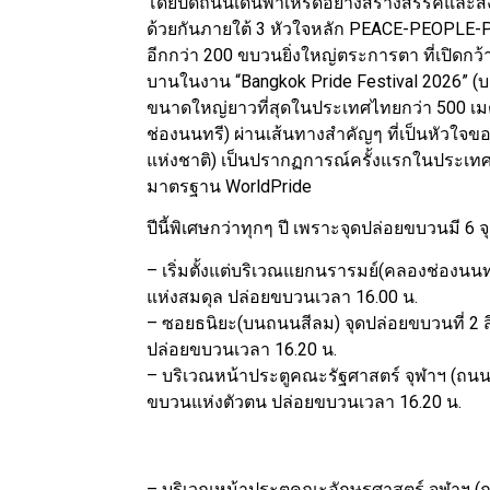
โดยปิดถนนเดินพาเหรดอย่างสร้างสรรค์และสง่างา
ด้วยกันภายใต้ 3 หัวใจหลัก PEACE-PEOPLE-P
อีกกว่า 200 ขบวนยิ่งใหญ่ตระการตา ที่เปิดกว
บานในงาน “Bangkok Pride Festival 2026” (บางก
ขนาดใหญ่ยาวที่สุดในประเทศไทยกว่า 500 
ช่องนนทรี) ผ่านเส้นทางสำคัญๆ ที่เป็นหัวใจ
แห่งชาติ) เป็นปรากฏการณ์ครั้งแรกในประเทศ
มาตรฐาน WorldPride
ปีนี้พิเศษกว่าทุกๆ ปี เพราะจุดปล่อยขบวนมี 
– เริ่มตั้งแต่บริเวณแยกนรารมย์(คลองช่องนน
แห่งสมดุล ปล่อยขบวนเวลา 16.00 น.
– ซอยธนิยะ(บนถนนสีลม) จุดปล่อยขบวนที่ 2 ส
ปล่อยขบวนเวลา 16.20 น.
– บริเวณหน้าประตูคณะรัฐศาสตร์ จุฬาฯ (ถนนอัง
ขบวนแห่งตัวตน ปล่อยขบวนเวลา 16.20 น.
– บริเวณหน้าประตูคณะอักษรศาสตร์ จุฬาฯ (ถนน