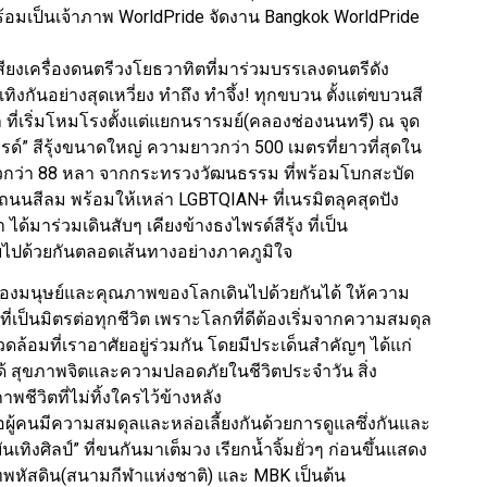
ร้อมเป็นเจ้าภาพ WorldPride จัดงาน Bangkok WorldPride
เสียงเครื่องดนตรีวงโยธวาทิตที่มาร่วมบรรเลงดนตรีดัง
กันอย่างสุดเหวี่ยง ทำถึง ทำจึ้ง! ทุกขบวน ตั้งแต่ขบวนสี
ี่เริ่มโหมโรงตั้งแต่แยกนรารมย์(คลองช่องนนทรี) ณ จุด
พรด์” สีรุ้งขนาดใหญ่ ความยาวกว่า 500 เมตรที่ยาวที่สุดใน
กว่า 88 หลา จากกระทรวงวัฒนธรรม ที่พร้อมโบกสะบัด
นนสีลม พร้อมให้เหล่า LGBTQIAN+ ที่เนรมิตลุคสุดปัง
มาร่วมเดินสับๆ เคียงข้างธงไพรด์สีรุ้ง ที่เป็น
ไปด้วยกันตลอดเส้นทางอย่างภาคภูมิใจ
ของมนุษย์และคุณภาพของโลกเดินไปด้วยกันได้ ให้ความ
่เป็นมิตรต่อทุกชีวิต เพราะโลกที่ดีต้องเริ่มจากความสมดุล
วดล้อมที่เราอาศัยอยู่ร่วมกัน โดยมีประเด็นสำคัญๆ ได้แก่
ด้ สุขภาพจิตและความปลอดภัยในชีวิตประจำวัน สิ่ง
พชีวิตที่ไม่ทิ้งใครไว้ข้างหลัง
มื่อผู้คนมีความสมดุลและหล่อเลี้ยงกันด้วยการดูแลซึ่งกันและ
ศิลป์” ที่ขนกันมาเต็มวง เรียกน้ำจิ้มยั่วๆ ก่อนขึ้นแสดง
เทพหัสดิน(สนามกีฬาแห่งชาติ) และ MBK เป็นต้น