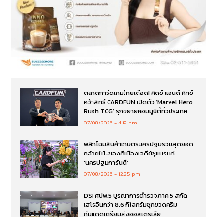
ตลาดการ์ดเกมไทยเดือด! คิดซ์ แอนด์ คิทซ์
คว้าสิทธิ์ CARDFUN เปิดตัว ‘Marvel Hero
Rush TCG’ รุกขยายคอมมูนิตี้ทั่วประเทศ
07/08/2026
4:19 pm
พลิกโฉมสินค้าเกษตรนครปฐมรวมสุดยอด
กล้วยไม้-ของดีเมืองเจดีย์ชูแบรนด์
‘นครปฐมการันตี’
07/08/2026
12:25 pm
DSI ศปพ.5 บูรณาการตำรวจภาค 5 สกัด
เฮโรอีนกว่า 8.6 กิโลกรัมซุกขวดครีม
กันแดดเตรียมส่งออสเตรเลีย