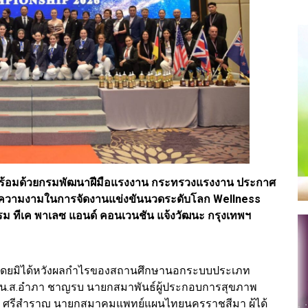
รพร้อมด้วยกรมพัฒนาฝีมือแรงงาน กระทรวงแรงงาน ประกาศ
ความงามในการจัดงานแข่งขันนวดระดับโลก Wellness
แรม ทีเค พาเลซ แอนด์ คอนเวนชัน แจ้งวัฒนะ กรุงเทพฯ
งานโดยมิได้หวังผลกำไรของสถานศึกษานอกระบบประเภท
น.ส.อำภา ชาญรบ นายกสมาพันธ์ผู้ประกอบการสุขภาพ
า ศรีสำราญ นายกสมาคมแพทย์แผนไทยนครราชสีมา ผู้ได้