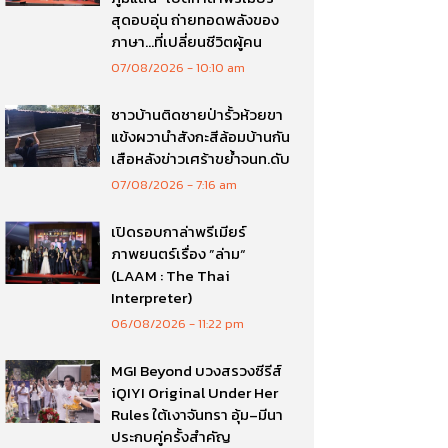
สุดอบอุ่น ถ่ายทอดพลังของ
ภาษา…ที่เปลี่ยนชีวิตผู้คน
07/08/2026
10:10 am
ชาวบ้านติดชายป่ารั้วห้วยขา
แข้งผวานำสังกะสีล้อมบ้านกัน
เสือหลังข่าวเศร้าขย้ำจนท.ดับ
07/08/2026
7:16 am
เปิดรอบกาล่าพรีเมียร์
ภาพยนตร์เรื่อง ”ล่าม“
(LAAM : The Thai
Interpreter)
06/08/2026
11:22 pm
MGI Beyond บวงสรวงซีรีส์
iQIYI Original Under Her
Rules ใต้เงาจันทรา อุ้ม–มีนา
ประกบคู่ครั้งสำคัญ