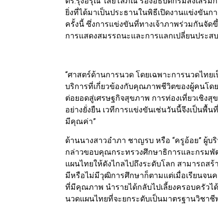
ดร.รุ่งอรุณ ไสยโสภณ รองอธิบดีกรมส่งเสริมการ
ยิ่งที่ได้มาเป็นประธานในพิธีเปิดงานแข่งขั
ครั้งนี้ ซึ่งการแข่งขันที่ทางเจ้าภาพร่วมกันจัดขึ
การแสดงสมรรถนะและการแลกเปลี่ยนประสบ
“ศาสตร์ด้านการนวด โดยเฉพาะการนวดไทยเป็นภ
บริการที่เกี่ยวข้องกับคุณภาพชีวิตของผู้คน
ต่อยอดสู่เศรษฐกิจสุขภาพ การท่องเที่ยวเชิ
อย่างยั่งยืน เวทีการแข่งขันเช่นวันนี้จึงเป็นพื
มีคุณค่า”
ด้านนางสาวอำภา ชาญรบ หรือ “ครูอ้อย” ผู้
กล่าวขอบคุณกระทรวงศึกษาธิการและกรมพัฒนา
แผนไทยให้ดังไกลไปถึงระดับโลก สามารถสร้างง
มีหรือไม่มีวุฒิการศึกษาก็ตามแต่เมื่อเรีย
ที่มีคุณภาพ นำรายได้กลับไปเลี้ยงครอบครัวได้
นวดแผนไทยที่จะยกระดับเป็นมาตรฐานวิชาชี