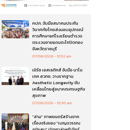
คปภ. จับมือสมาคมประกัน
วินาศภัยไทยส่งมอบอุปกรณ์
การศึกษาแก่โรงเรียนตำรวจ
ตระเวนชายแดนตะโกปิดทอง
จังหวัดราชบุรี
07/08/2026
10:52 am
เมิร์ซ เอสเธติกส์ จับมือ นาโน
เทค สวทช. วางรากฐาน
Aesthetic Longevity ขับ
เคลื่อนไทยสู่อนาคตเศรษฐกิจ
สุขภาพ
07/08/2026
10:30 am
“ล่าม” ภาพยนตร์สร้างจาก
เรื่องจริงของ “เบญจวรรณ
ภูมิแสน” เปิดกาล่าพรีเมียร์