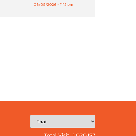
06/08/2026
11:12 pm
Total Visit :
1,020,157