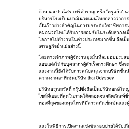
ด้าน น.ส.ปาณิสรา ศรีสำราญ หรือ “ครูแก้ว
บริหารโรงเรียนปาณินวดแผนไทยกล่าวว่าการแ
เป็นก้าวย่างสำคัญในการยกระดับวิชาชีพการ
หมอนวดไทยได้รับการยอมรับในระดับสากลเมื่อ
โอกาสไปทำงานในต่างประเทศมากขึ้น ถือเป็น
เศรษฐกิจย่ำแย่อย่างนี้
โดยทางเจ้าภาพผู้จัดงานมุ่งมั่นที่จะมอบประส
แอบแฝงให้กับบุคลากรผู้สำเร็จการศึกษา ซึ่ง
และงานนี้ยังได้รับการสนับสนุนจากบริษัทชั
ความงามอาทิเช่นบริษัท thai Odyssey
บริษัทอรุณสวัสดิ์ กรุ๊ปซึ่งถือเป็นบริษัทยกษ์ใ
ไชส์ที่เยอะที่สุดในภาคใต้ตลอดจนผลิตภัณฑ์ช
ทองที่สุดของสมุนไพรที่มีสารสกัดเข้มข้นแ
และในพิธีการเปิดงานแข่งขันรอบบ่ายได้รับเ