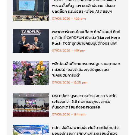
พ.ร.บ.ขั้นพื้นฐานฯ ยกเลิกประถม-มัธยม
ปลดล็อก ร.ร.มีอิสระ เตือน AI ดิสรัปฯ
07/08/2026
4:26 pm
ตลาดการ์ดเกมไทยเดือด! คิดซ์ แอนด์ คิทซ์
คว้าสิทธิ์ CARDFUN เปิดตัว ‘Marvel Hero
Rush TCG’ รุกขยายคอมมูนิตี้ทั่วประเทศ
07/08/2026
4:19 pm
พลิกโฉมสินค้าเกษตรนครปฐมรวมสุดยอด
กล้วยไม้-ของดีเมืองเจดีย์ชูแบรนด์
‘นครปฐมการันตี’
07/08/2026
12:25 pm
DSI ศปพ.5 บูรณาการตำรวจภาค 5 สกัด
เฮโรอีนกว่า 8.6 กิโลกรัมซุกขวดครีม
กันแดดเตรียมส่งออสเตรเลีย
07/08/2026
11:41 am
คปภ. จับมือสมาคมประกันวินาศภัยไทยส่ง
มอบอุปกรณ์การศึกษาแก่โรงเรียนตำรวจ