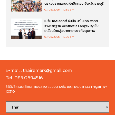
ตระเวนชายแดนตะโกปิดทอง จังหวัดราชบุรี
07/08/2026
10:52 am
เมิร์ซ เอสเธติกส์ จับมือ นาโนเทค สวทช.
วางรากฐาน Aesthetic Longevity ขับ
เคลื่อนไทยสู่อนาคตเศรษฐกิจสุขภาพ
07/08/2026
10:30 am
E-mail : thairemark@gmail.com
Tel. 083 0694516
583/3 ถนนเลียบคลองสอง แขวงบางชัน เขตคลองสามวา กรุงเทพฯ
10510