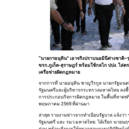
“นายกฯอนุทิน” เอาจริงปราบนอมินีต่างชาติ–ร
ขรก.ภูเก็ต-สุราษฎร์ พร้อมใช้กลไก ปปง. ไล่ต
เครือข่ายผิดกฎหมาย
จากการที่ นายอนุทิน ชาญวีรกูล นายกรัฐม
รัฐมนตรีและผู้บริหารกระทรวงมหาดไทย ลงพื้น
การประกอบกิจการผิดกฎหมาย ในพื้นที่หาดฟรีดอ
พฤษภาคม 2569.ที่ผ่านมา
ล่าสุด รายงานข่าวจากทำเนียบรัฐบาล แจ้งว่า 
รัฐมนตรี และ รมว.มหาดไทย ได้เรียก นายนฤ
ด่วน พร้อมสั่งการให้ตรวจสอบการปฏิบัติหน้าท