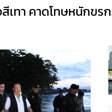
สีเทา คาดโทษหนักขรก.เ