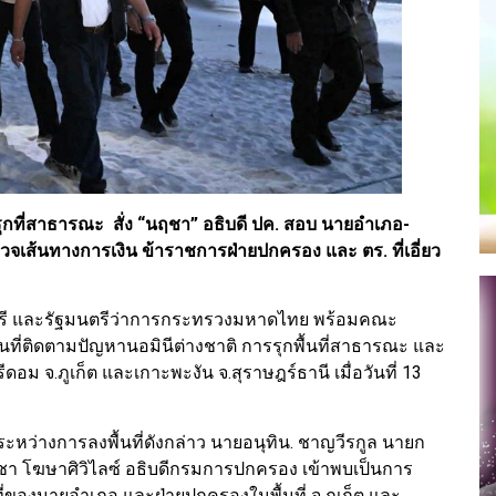
ุกที่สาธารณะ สั่ง “นฤชา” อธิบดี ปค. สอบ นายอำเภอ-
รวจเส้นทางการเงิน ข้าราชการฝ่ายปกครอง และ ตร. ที่เอี่ยว
นตรี และรัฐมนตรีว่าการกระทรวงมหาดไทย พร้อมคณะ
ที่ติดตามปัญหานอมินีต่างชาติ การรุกพื้นที่สาธารณะ และ
ม จ.ภูเก็ต และเกาะพะงัน จ.สุราษฎร์ธานี เมื่อวันที่ 13
ระหว่างการลงพื้นที่ดังกล่าว นายอนุทิน. ชาญวีรกูล นายก
ชา โฆษาศิวิไลซ์ อธิบดีกรมการปกครอง เข้าพบเป็นการ
ี่ของนายอำเภอ และฝ่ายปกครองในพื้นที่ จ.ภูเก็ต และ