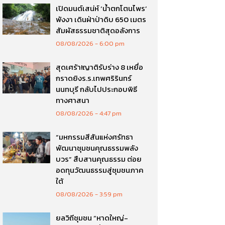
เปิดมนต์เสน่ห์ ‘น้ำตกโตนไพร’
พังงา เดินฝ่าป่าดิบ 650 เมตร
สัมผัสธรรมชาติสุดอลังการ
08/08/2026
6:00 pm
สุดเศร้า!ญาติรับร่าง 8 เหยื่อ
กราดยิงร.ร.เทพศริรินทร์
นนทบุรี กลับไปประกอบพิธี
ทางศาสนา
08/08/2026
4:47 pm
“มหกรรมสีสันแห่งศรัทธา
พัฒนาชุมชนคุณธรรมพลัง
บวร” สืบสานคุณธรรม ต่อย
อดทุนวัฒนธรรมสู่ชุมชนภาค
ใต้
08/08/2026
3:59 pm
ยลวิถีชุมชน “หาดใหญ่-