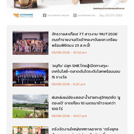
จักรวาลสะเทือน! 77 สาวงาม ‘MUT2026’
ตบเท้ารายงานตัวเข้ากองฯวันแรก เตรียม
พร้อมพิชิตมง 23 ส.ค.นี้!
09/08/2026
10:34 am
‘อนุทิน’ ปลุก SME ไทยสู้เปิดทางทุน-
เทคโนโลยี-ตลาดดันโตระดับโลกพร้อมมอบ
15 รางวัล
09/08/2026
9:20 am
ฝนถล่มแม่ฮ่องสอน! น้ำปายทะลุวิกฤตซัด ‘ซู
ตองเป้’ ขาดเกือบ 10 เมตรนาข้าวจมกว่า
100 ไร่
08/08/2026
10:07 pm
ตรังจัดงานใหญ่!เทศกาลอาหาร “ตรังยุทธ