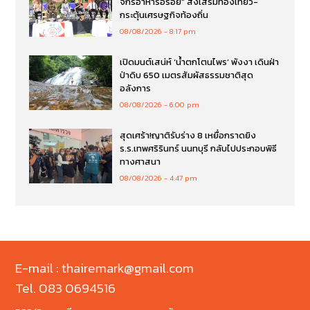
จักรอาหารอร่อย” ส่งเสริมท่องเที่ยว-
กระตุ้นเศรษฐกิจท้องถิ่น
08/08/2026
8:17 pm
เปิดมนต์เสน่ห์ ‘น้ำตกโตนไพร’ พังงา เดินฝ่า
ป่าดิบ 650 เมตรสัมผัสธรรมชาติสุด
อลังการ
08/08/2026
6:00 pm
สุดเศร้า!ญาติรับร่าง 8 เหยื่อกราดยิง
ร.ร.เทพศริรินทร์ นนทบุรี กลับไปประกอบพิธี
ทางศาสนา
08/08/2026
4:47 pm
E-mail : thairemark@gmail.com
Tel. 083 0694516