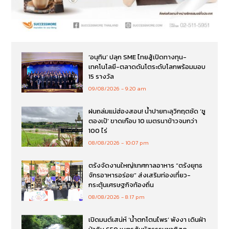
‘อนุทิน’ ปลุก SME ไทยสู้เปิดทางทุน-
เทคโนโลยี-ตลาดดันโตระดับโลกพร้อมมอบ
15 รางวัล
09/08/2026
9:20 am
ฝนถล่มแม่ฮ่องสอน! น้ำปายทะลุวิกฤตซัด ‘ซู
ตองเป้’ ขาดเกือบ 10 เมตรนาข้าวจมกว่า
100 ไร่
08/08/2026
10:07 pm
ตรังจัดงานใหญ่!เทศกาลอาหาร “ตรังยุทธ
จักรอาหารอร่อย” ส่งเสริมท่องเที่ยว-
กระตุ้นเศรษฐกิจท้องถิ่น
08/08/2026
8:17 pm
เปิดมนต์เสน่ห์ ‘น้ำตกโตนไพร’ พังงา เดินฝ่า