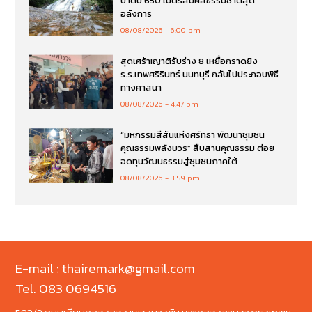
ป่าดิบ 650 เมตรสัมผัสธรรมชาติสุด
อลังการ
08/08/2026
6:00 pm
สุดเศร้า!ญาติรับร่าง 8 เหยื่อกราดยิง
ร.ร.เทพศริรินทร์ นนทบุรี กลับไปประกอบพิธี
ทางศาสนา
08/08/2026
4:47 pm
“มหกรรมสีสันแห่งศรัทธา พัฒนาชุมชน
คุณธรรมพลังบวร” สืบสานคุณธรรม ต่อย
อดทุนวัฒนธรรมสู่ชุมชนภาคใต้
08/08/2026
3:59 pm
E-mail : thairemark@gmail.com
Tel. 083 0694516