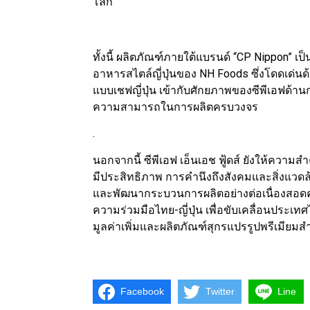
โลก
ทั้งนี้ ผลิตภัณฑ์ภายใต้แบรนด์ “CP Nippon” เป็
อาหารสไตล์ญี่ปุ่นของ NH Foods ซึ่งโดดเด่นด
แบบเชฟญี่ปุ่น เข้ากับศักยภาพของซีพีเอฟด้
ความสามารถในการผลิตครบวงจร
.
นอกจากนี้ ซีพีเอฟ เอ็นเอช ฟู้ดส์ ยังให้ความส
มีประสิทธิภาพ การคำนึงถึงสังคมและสิ่งแ
และพัฒนากระบวนการผลิตอย่างต่อเนื่องสอดคล
ความร่วมมือไทย-ญี่ปุ่น เพื่อขับเคลื่อนประ
มูลค่าเพิ่มและผลิตภัณฑ์สุกรแปรรูปพรีเมียมสำ
Facebook
Twitter
Line