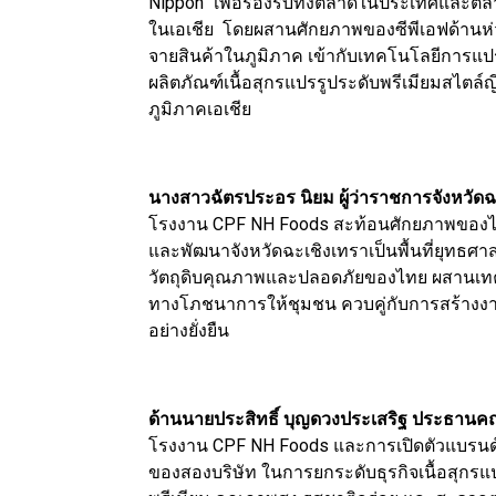
Nippon” เพื่อรองรับทั้งตลาดในประเทศและตลาด
ในเอเชีย โดยผสานศักยภาพของซีพีเอฟด้าน
จายสินค้าในภูมิภาค เข้ากับเทคโนโลยีการแ
ผลิตภัณฑ์เนื้อสุกรแปรรูประดับพรีเมียมสไตล์ญี
ภูมิภาคเอเชีย
นางสาวฉัตรประอร นิยม ผู้ว่าราชการจังหวัดฉ
โรงงาน CPF NH Foods สะท้อนศักยภาพของไ
และพัฒนาจังหวัดฉะเชิงเทราเป็นพื้นที่ยุทธ
วัตถุดิบคุณภาพและปลอดภัยของไทย ผสานเทคโนโล
ทางโภชนาการให้ชุมชน ควบคู่กับการสร้างงา
อย่างยั่งยืน
ด้านนายประสิทธิ์ บุญดวงประเสริฐ ประธานคณะ
โรงงาน CPF NH Foods และการเปิดตัวแบรนด์ 
ของสองบริษัท ในการยกระดับธุรกิจเนื้อสุกรแป