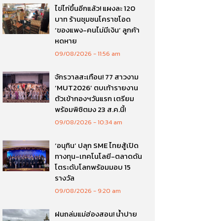
ไข่ไก่ขึ้นอีกแล้ว! แผงละ 120
บาท ร้านชุมชนโคราชโอด
‘ของแพง-คนไม่มีเงิน’ ลูกค้า
หดหาย
09/08/2026
11:56 am
จักรวาลสะเทือน! 77 สาวงาม
‘MUT2026’ ตบเท้ารายงาน
ตัวเข้ากองฯวันแรก เตรียม
พร้อมพิชิตมง 23 ส.ค.นี้!
09/08/2026
10:34 am
‘อนุทิน’ ปลุก SME ไทยสู้เปิด
ทางทุน-เทคโนโลยี-ตลาดดัน
โตระดับโลกพร้อมมอบ 15
รางวัล
09/08/2026
9:20 am
ฝนถล่มแม่ฮ่องสอน! น้ำปาย