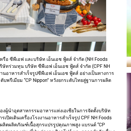
ือ ซีพีเอฟ และบริษัท เอ็นเอช ฟู้ดส์ จำกัด (NH Foods
ทร่วมทุน บริษัท ซีพีเอฟ เอ็นเอช ฟู้ดส์ จำกัด (CPF NH
งานอาหารสำเร็จรูปซีพีเอฟ เอ็นเอช ฟู้ดส์ อย่างเป็นทางการ
ดับพรีเมียม “CP Nippon” หวังยกระดับไทยสู่ฐานการผลิต
ผู้นำอุตสาหกรรมอาหารแห่งเอเชียในการจัดตั้งบริษัท
่การเปิดเดินเครื่องโรงงานอาหารสำเร็จรูป CPF NH Foods
ผลิตผลิตภัณฑ์เนื้อสุกรแปรรูปคุณภาพสูง แบรนด์ “CP