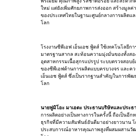
พรีเมียม คุณภาพสูง รสชาติอร่อย และสะดวกต่
ใหม่ แต่ยังเพิ่มศักยภาพการส่งออก สร้างมูลค
ของประเทศไทยในฐานะศูนย์กลางการผลิตและส่ง
โลก
โรงงานซีพีเอฟ เอ็นเอช ฟู้ดส์ ใช้เทคโนโลย
มาตรฐานสากล สะท้อนความมุ่งมั่นของทั้ง
อุตสาหกรรมเนื้อสุกรแปรรูป ระบบตรวจสอบย้อน
ของซีพีเอฟด้านการผลิตแบบครบวงจร และความ
เอ็นเอช ฟู้ดส์ ซึ่งเป็นรากฐานสำคัญในการพ
โลก
นายฟูมิโอะ มาเอดะ ประธานบริษัทและประธานเจ
การผลิตอย่างเป็นทางการในครั้งนี้ ถือเป็นอ
ธุรกิจที่มีความสัมพันธ์อันดีมาอย่างยาวนาน 
ประสบการณ์อาหารคุณภาพสูงที่ผสมผสานวัฒนธร