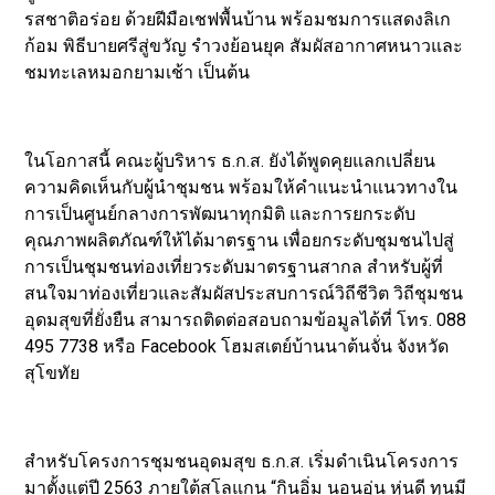
รสชาติอร่อย ด้วยฝีมือเชฟพื้นบ้าน พร้อมชมการแสดงลิเก
ก้อม พิธีบายศรีสู่ขวัญ รำวงย้อนยุค สัมผัสอากาศหนาวและ
ชมทะเลหมอกยามเช้า เป็นต้น
ในโอกาสนี้ คณะผู้บริหาร ธ.ก.ส. ยังได้พูดคุยแลกเปลี่ยน
ความคิดเห็นกับผู้นำชุมชน พร้อมให้คำแนะนำแนวทางใน
การเป็นศูนย์กลางการพัฒนาทุกมิติ และการยกระดับ
คุณภาพผลิตภัณฑ์ให้ได้มาตรฐาน เพื่อยกระดับชุมชนไปสู่
การเป็นชุมชนท่องเที่ยวระดับมาตรฐานสากล สำหรับผู้ที่
สนใจมาท่องเที่ยวและสัมผัสประสบการณ์วิถีชีวิต วิถีชุมชน
อุดมสุขที่ยั่งยืน สามารถติดต่อสอบถามข้อมูลได้ที่ โทร. 088
495 7738 หรือ Facebook โฮมสเตย์บ้านนาต้นจั่น จังหวัด
สุโขทัย
สำหรับโครงการชุมชนอุดมสุข ธ.ก.ส. เริ่มดำเนินโครงการ
มาตั้งแต่ปี 2563 ภายใต้สโลแกน “กินอิ่ม นอนอุ่น หุ่นดี ทุนมี