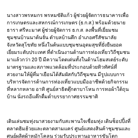
นางสาวพรหมกร พรหมขัติแก้ว ผู้ช่วยผู้จัดการธนาคารเพื่อ
การเกษตรและสหกรณ์การเกษตร (ธ.ก.ส.) พร้อมด้วยนาย
ธารา ศรีหะมาศ ผู้ช่วยผู้จัดการ ธ.ก.ส. ลงพื้นที่เยี่ยมชม
ชุมชนบ้านนาต้นจั่น ตำบลบ้านตึก อำเภอศรีสัชนาลัย
จังหวัดสุโขทัย หนึ่งในต้นแบบชุมชนอุดมสุขที่ยั่งยืนยอด
เยี่ยมระดับประเทศ ที่ดำเนินงานด้านการท่องเที่ยววิถีชุมชน
มาแล้วกว่า 20 ปี มีความโดดเด่นทั้งในด้านโฮมสเตย์ระดับ
มาตรฐานและสภาพแวดล้อมที่ประกอบด้วยทิวทัศน์ที่
สวยงามให้ผู้ที่มาเยือนได้สัมผัสกับวิถีชุมชน มีรูปแบบการ
บริหารจัดการด้านการท่องเที่ยวแบบมืออาชีพด้วยกิจกรรม
ที่หลากหลาย อาทิ ศูนย์สาธิตตุ๊กตาบาโหน การทอผ้าใต้ถุน
บ้าน นั่งรถอีแต๊กดื่มด่ำบรรยากาศธรรมชาติ
เดินเล่นชมทุ่งนาสวยงามกับสะพานใจเชื่อมทุ่ง เดินช็อปปิ้งที่
ตลาดฮิมฮ้วยและตลาดสามแคร่ ศูนย์แสดงสินค้าชุมชนและ
ศูนย์ผลิตผ้าหมักโคลน ร่วมรับประทานอาหารขันโตก