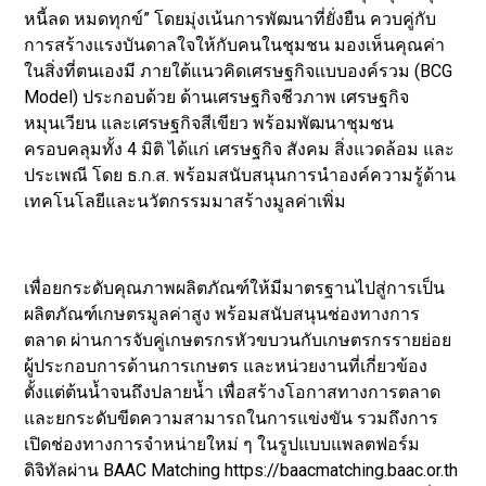
หนี้ลด หมดทุกข์” โดยมุ่งเน้นการพัฒนาที่ยั่งยืน ควบคู่กับ
การสร้างแรงบันดาลใจให้กับคนในชุมชน มองเห็นคุณค่า
ในสิ่งที่ตนเองมี ภายใต้แนวคิดเศรษฐกิจแบบองค์รวม (BCG
Model) ประกอบด้วย ด้านเศรษฐกิจชีวภาพ เศรษฐกิจ
หมุนเวียน และเศรษฐกิจสีเขียว พร้อมพัฒนาชุมชน
ครอบคลุมทั้ง 4 มิติ ได้แก่ เศรษฐกิจ สังคม สิ่งแวดล้อม และ
ประเพณี โดย ธ.ก.ส. พร้อมสนับสนุนการนำองค์ความรู้ด้าน
เทคโนโลยีและนวัตกรรมมาสร้างมูลค่าเพิ่ม
เพื่อยกระดับคุณภาพผลิตภัณฑ์ให้มีมาตรฐานไปสู่การเป็น
ผลิตภัณฑ์เกษตรมูลค่าสูง พร้อมสนับสนุนช่องทางการ
ตลาด ผ่านการจับคู่เกษตรกรหัวขบวนกับเกษตรกรรายย่อย
ผู้ประกอบการด้านการเกษตร และหน่วยงานที่เกี่ยวข้อง
ตั้งแต่ต้นน้ำจนถึงปลายน้ำ เพื่อสร้างโอกาสทางการตลาด
และยกระดับขีดความสามารถในการแข่งขัน รวมถึงการ
เปิดช่องทางการจำหน่ายใหม่ ๆ ในรูปแบบแพลตฟอร์ม
ดิจิทัลผ่าน BAAC Matching https://baacmatching.baac.or.th