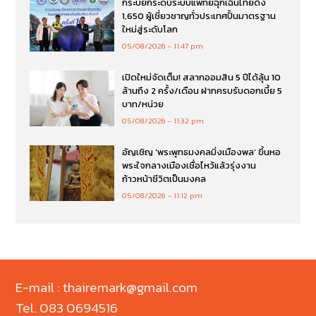
กระบี่ยกระดับระบบแพทย์ฉุกเฉินไทยดึง
1,650 ผู้เชี่ยวชาญทั่วประเทศปั้นมาตรฐาน
ใหม่สู่ระดับโลก
05/08/2026
11:47 pm
เปิดใหม่จัดเต็ม! สลากออมสิน 5 ปีได้ลุ้น 10
ล้านถึง 2 ครั้ง/เดือน ฝากครบรับดอกเบี้ย 5
บาท/หน่วย
05/08/2026
11:32 pm
อัญเชิญ ‘พระพุทธมงคลมิ่งเมืองพล’ ขึ้นหอ
พระใจกลางเมืองเชื่อไหว้แล้วรุ่งงาน
ก้าวหน้าชีวิตเป็นมงคล
05/08/2026
11:12 pm
E-mail : thairemark@gmail.com
Tel. 083 0694516