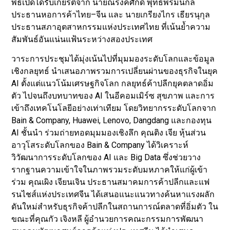
พิธีเปิดได้รับเกียรติจาก นายณรงค์ศักดิ์ พุทธพรมนกล
ประธานหอการค้าไทย–จีน และ นายเกรียงไกร เธียรนุกุล
ประธานสภาอุตสาหกรรมแห่งประเทศไทย ที่เน้นย้ำความ
สัมพันธ์อันแน่นแฟ้นระหว่างสองประเทศ
วาระการประชุมได้มุ่งเน้นไปที่มุมมองระดับโลกและข้อมูล
เชิงกลยุทธ์ นำเสนอภาพรวมการเปลี่ยนผ่านของธุรกิจในยุค
AI ตั้งแต่แนวโน้มเศรษฐกิจโลก กลยุทธ์ค้าปลีกยุคตลาดอิ่ม
ตัว ไปจนถึงบทบาทของ AI ในอีคอมเมิร์ซ สุขภาพ และการ
เข้าถึงเทคโนโลยีอย่างเท่าเทียม โดยวิทยากรระดับโลกจาก
Bain & Company, Huawei, Lenovo, Dangdang และกองทุน
AI ชั้นนำ ร่วมถ่ายทอดมุมมองเชิงลึก คุณติง เจีย หุ้นส่วน
อาวุโสระดับโลกของ Bain & Company ได้วิเคราะห์
วิวัฒนาการระดับโลกของ AI และ Big Data ซึ่งช่วยวาง
รากฐานความเข้าใจในภาพรวมระดับมหภาคให้แก่ผู้เข้า
ร่วม คุณเผิง เจียนเจิน ประธานสมาคมการค้าปลีกและแฟ
รนไชส์แห่งประเทศจีน ได้เสนอแนะแนวทางค้นหาแรงผลัก
ดันใหม่สำหรับธุรกิจค้าปลีกในสถานการณ์ตลาดที่อิ่มตัว ใน
ขณะที่คุณกัว เจิงหลี ผู้อำนวยการคณะกรรมการพัฒนา