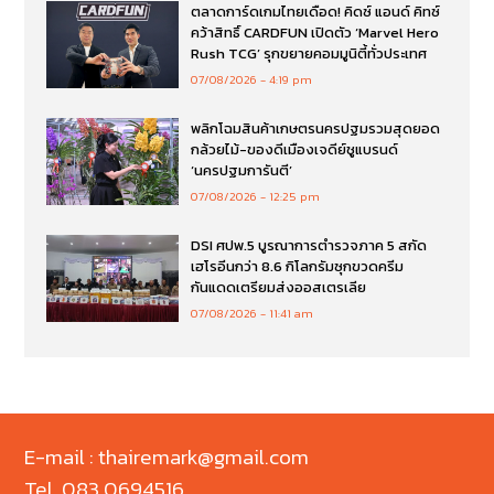
ตลาดการ์ดเกมไทยเดือด! คิดซ์ แอนด์ คิทซ์
คว้าสิทธิ์ CARDFUN เปิดตัว ‘Marvel Hero
Rush TCG’ รุกขยายคอมมูนิตี้ทั่วประเทศ
07/08/2026
4:19 pm
พลิกโฉมสินค้าเกษตรนครปฐมรวมสุดยอด
กล้วยไม้-ของดีเมืองเจดีย์ชูแบรนด์
‘นครปฐมการันตี’
07/08/2026
12:25 pm
DSI ศปพ.5 บูรณาการตำรวจภาค 5 สกัด
เฮโรอีนกว่า 8.6 กิโลกรัมซุกขวดครีม
กันแดดเตรียมส่งออสเตรเลีย
07/08/2026
11:41 am
E-mail : thairemark@gmail.com
Tel. 083 0694516