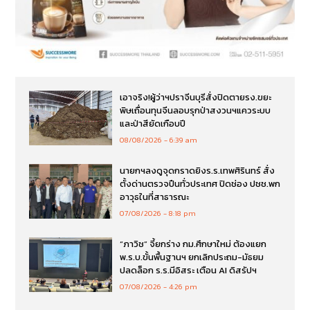
เอาจริง!ผู้ว่าฯปราจีนบุรีสั่งปิดตายรง.ขยะ
พิษเถื่อนทุนจีนลอบรุกป่าสงวนฯแควระบบ
และป่าสียัดเกือบปี
08/08/2026
6:39 am
นายกฯลงดูจุดกราดยิงร.ร.เทพศิรินทร์ สั่ง
ตั้งด่านตรวจปืนทั่วประเทศ ปิดช่อง ปชช.พก
อาวุธในที่สาธารณะ
07/08/2026
8:18 pm
“ภาวิช” จี้ยกร่าง กม.ศึกษาใหม่ ต้องแยก
พ.ร.บ.ขั้นพื้นฐานฯ ยกเลิกประถม-มัธยม
ปลดล็อก ร.ร.มีอิสระ เตือน AI ดิสรัปฯ
07/08/2026
4:26 pm