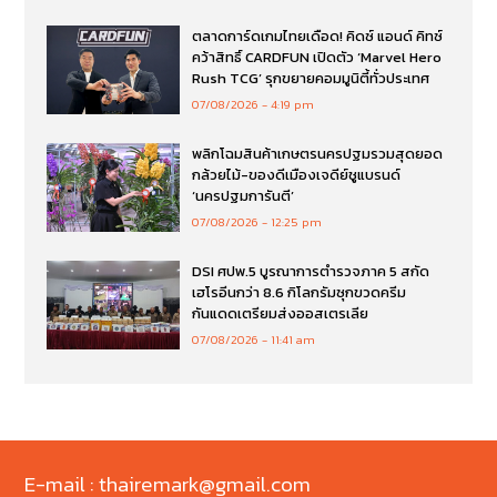
ตลาดการ์ดเกมไทยเดือด! คิดซ์ แอนด์ คิทซ์
คว้าสิทธิ์ CARDFUN เปิดตัว ‘Marvel Hero
Rush TCG’ รุกขยายคอมมูนิตี้ทั่วประเทศ
07/08/2026
4:19 pm
พลิกโฉมสินค้าเกษตรนครปฐมรวมสุดยอด
กล้วยไม้-ของดีเมืองเจดีย์ชูแบรนด์
‘นครปฐมการันตี’
07/08/2026
12:25 pm
DSI ศปพ.5 บูรณาการตำรวจภาค 5 สกัด
เฮโรอีนกว่า 8.6 กิโลกรัมซุกขวดครีม
กันแดดเตรียมส่งออสเตรเลีย
07/08/2026
11:41 am
E-mail : thairemark@gmail.com