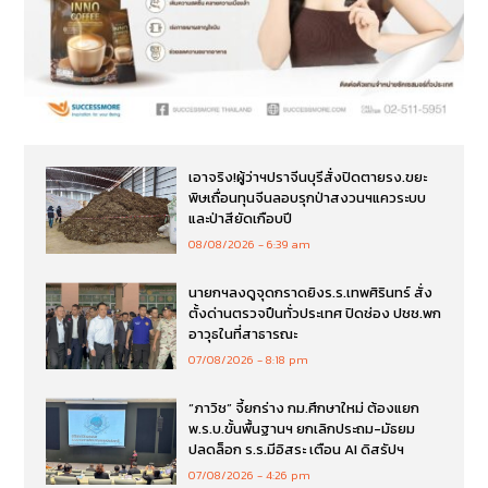
เอาจริง!ผู้ว่าฯปราจีนบุรีสั่งปิดตายรง.ขยะ
พิษเถื่อนทุนจีนลอบรุกป่าสงวนฯแควระบบ
และป่าสียัดเกือบปี
08/08/2026
6:39 am
นายกฯลงดูจุดกราดยิงร.ร.เทพศิรินทร์ สั่ง
ตั้งด่านตรวจปืนทั่วประเทศ ปิดช่อง ปชช.พก
อาวุธในที่สาธารณะ
07/08/2026
8:18 pm
“ภาวิช” จี้ยกร่าง กม.ศึกษาใหม่ ต้องแยก
พ.ร.บ.ขั้นพื้นฐานฯ ยกเลิกประถม-มัธยม
ปลดล็อก ร.ร.มีอิสระ เตือน AI ดิสรัปฯ
07/08/2026
4:26 pm