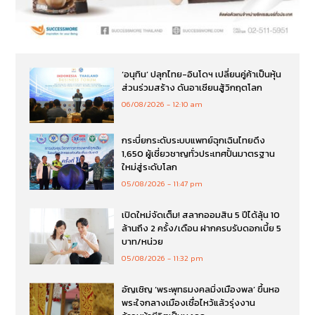
‘อนุทิน’ ปลุกไทย-อินโดฯ เปลี่ยนคู่ค้าเป็นหุ้น
ส่วนร่วมสร้าง ดันอาเซียนสู้วิกฤตโลก
06/08/2026
12:10 am
กระบี่ยกระดับระบบแพทย์ฉุกเฉินไทยดึง
1,650 ผู้เชี่ยวชาญทั่วประเทศปั้นมาตรฐาน
ใหม่สู่ระดับโลก
05/08/2026
11:47 pm
เปิดใหม่จัดเต็ม! สลากออมสิน 5 ปีได้ลุ้น 10
ล้านถึง 2 ครั้ง/เดือน ฝากครบรับดอกเบี้ย 5
บาท/หน่วย
05/08/2026
11:32 pm
อัญเชิญ ‘พระพุทธมงคลมิ่งเมืองพล’ ขึ้นหอ
พระใจกลางเมืองเชื่อไหว้แล้วรุ่งงาน