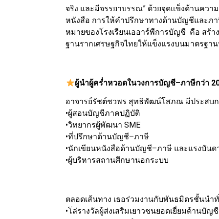
จริง และมีจรรยาบรรณ” ด้วยจุดแข็งด้านความ
หนังสือ การให้คำปรึกษาทางด้านบัญชีและภาษ
หมายของโรงเรียนเออาร์พีการบัญชี คือ สร้าง
ฐานรากเศรษฐกิจไทยให้แข็งแรงบนมาตรฐานบัญช
ผู้นำผู้คร่ำหวอดในวงการบัญชี–ภาษีกว่า 20
อาจารย์รัชต์ชวพร สุทธิพัฒน์โสภณ มีประสบ
•ผู้สอนบัญชีภาคปฏิบัติ
•วิทยากรผู้พัฒนา SME
•ที่ปรึกษาด้านบัญชี–ภาษี
•นักเขียนหนังสือด้านบัญชี–ภาษี และแรงบัน
•ผู้บริหารสถานศึกษานอกระบบ
ตลอดเส้นทาง เธอร่วมงานกับพันธมิตรชั้นนำทั
•โล่รางวัลผู้ส่งเสริมเยาวชนยอดเยี่ยมด้าน