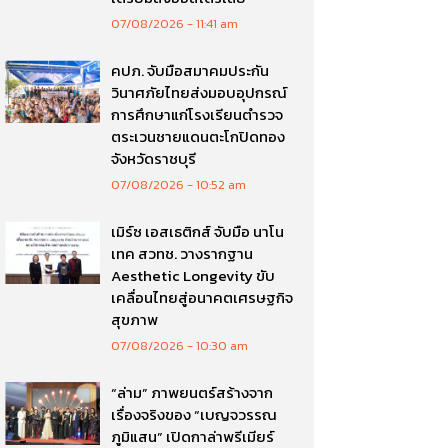
07/08/2026
11:41 am
คปภ. จับมือสมาคมประกัน
วินาศภัยไทยส่งมอบอุปกรณ์
การศึกษาแก่โรงเรียนตำรวจ
ตระเวนชายแดนตะโกปิดทอง
จังหวัดราชบุรี
07/08/2026
10:52 am
เมิร์ซ เอสเธติกส์ จับมือ นาโน
เทค สวทช. วางรากฐาน
Aesthetic Longevity ขับ
เคลื่อนไทยสู่อนาคตเศรษฐกิจ
สุขภาพ
07/08/2026
10:30 am
“ล่าม” ภาพยนตร์สร้างจาก
เรื่องจริงของ “เบญจวรรณ
ภูมิแสน” เปิดกาล่าพรีเมียร์