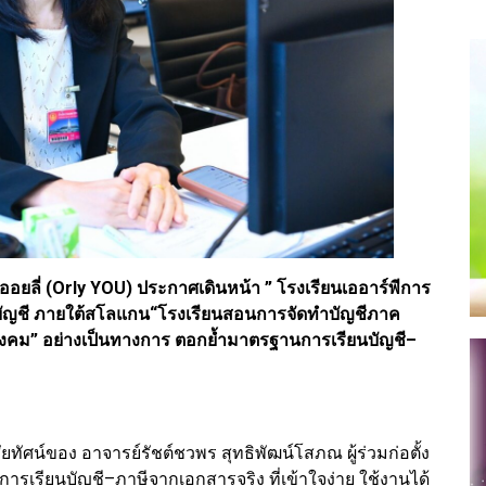
ออยลี่ (Orly YOU) ประกาศเดินหน้า ” โรงเรียนเออาร์พีการ
ารบัญชี ภายใต้สโลแกน“โรงเรียนสอนการจัดทำบัญชีภาค
สังคม” อย่างเป็นทางการ ตอกย้ำมาตรฐานการเรียนบัญชี–
ัยทัศน์ของ อาจารย์รัชต์ชวพร สุทธิพัฒน์โสภณ ผู้ร่วมก่อตั้ง
เรียนบัญชี–ภาษีจากเอกสารจริง ที่เข้าใจง่าย ใช้งานได้