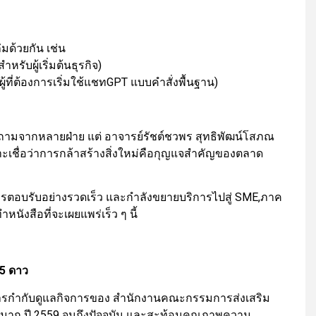
่มด้วยกัน เช่น
หรับผู้เริ่มต้นธุรกิจ)
ู้ที่ต้องการเริ่มใช้แชทGPT แบบคำสั่งพื้นฐาน)
ถามจากหลายฝ่าย แต่ อาจารย์รัชต์ชวพร สุทธิพัฒน์โสภณ
าะเชื่อว่าการกล้าสร้างสิ่งใหม่คือกุญแจสำคัญของตลาด
ับการตอบรับอย่างรวดเร็ว และกำลังขยายบริการไปสู่ SME,ภาค
ังสือที่จะเผยแพร่เร็ว ๆ นี้
 5 ดาว
การกำกับดูแลกิจการของ สำนักงานคณะกรรมการส่งเสริม
มาก ปี 2559 จนถึงปัจจุบัน และสะท้อนคุณภาพความ