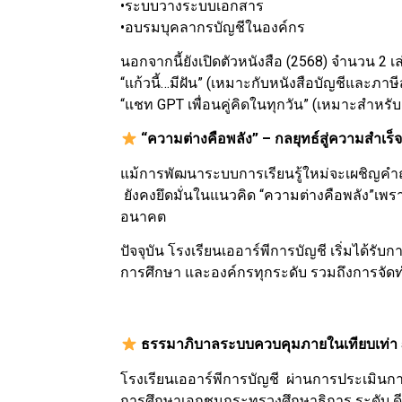
•ระบบวางระบบเอกสาร
•อบรมบุคลากรบัญชีในองค์กร
นอกจากนี้ยังเปิดตัวหนังสือ (2568) จำนวน 2 เล
“แก้วนี้…มีฝัน” (เหมาะกับหนังสือบัญชีและภาษีสำ
“แชท GPT เพื่อนคู่คิดในทุกวัน” (เหมาะสำหรับผ
“ความต่างคือพลัง” – กลยุทธ์สู่ความสำเร็จ
แม้การพัฒนาระบบการเรียนรู้ใหม่จะเผชิญคำ
ยังคงยึดมั่นในแนวคิด “ความต่างคือพลัง”เพร
อนาคต
ปัจจุบัน โรงเรียนเออาร์พีการบัญชี เริ่มได้ร
การศึกษา และองค์กรทุกระดับ รวมถึงการจัดทำหน
ธรรมาภิบาลระบบควบคุมภายในเทียบเท่า
โรงเรียนเออาร์พีการบัญชี ผ่านการประเมิน
การศึกษาเอกชนกระทรวงศึกษาธิการ ระดับ ดี