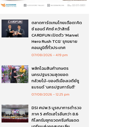
ตลาดการ์ดเกมไทยเดือด! คิด
ซ์ แอนด์ คิทซ์ คว้าสิทธิ์
CARDFUN เปิดตัว ‘Marvel
Hero Rush TCG’ รุกขยาย
คอมมูนิตี้ทั่วประเทศ
07/08/2026
4:19 pm
พลิกโฉมสินค้าเกษตร
นครปฐมรวมสุดยอด
กล้วยไม้-ของดีเมืองเจดีย์ชู
แบรนด์ ‘นครปฐมการันตี’
07/08/2026
12:25 pm
DSI ศปพ.5 บูรณาการตำรวจ
ภาค 5 สกัดเฮโรอีนกว่า 8.6
กิโลกรัมซุกขวดครีมกันแดด
เตรียมส่งออสเตรเลีย