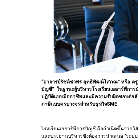
“อาจารย์รัชต์ชวพร สุทธิพัฒน์โสภณ” หรือ ครู
บัญชี” ในฐานะผู้บริหารโรงเรียนเออาร์พีก
ปฏิบัติแบบมืออาชีพและมีความรับผิดชอบต่อ
ภาษีแบบครบวงจรสำหรับธุรกิจSME
โรงเรียนเออาร์พีการบัญชี ถือกำเนิดขึ้นจากวิส
และประธานบริหารซึ่งต้องการนำเสนอ “ระบบการ