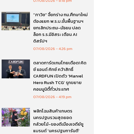
07/08/2026
8:18 pm
“ภาวิช” จี้ยกร่าง กม.ศึกษาใหม่
ต้องแยก พ.ร.บ.ขั้นพื้นฐานฯ
ยกเลิกประถม-มัธยม ปลด
ล็อก ร.ร.มีอิสระ เตือน AI
ดิสรัปฯ
07/08/2026
4:26 pm
ตลาดการ์ดเกมไทยเดือด! คิด
ซ์ แอนด์ คิทซ์ คว้าสิทธิ์
CARDFUN เปิดตัว ‘Marvel
Hero Rush TCG’ รุกขยาย
คอมมูนิตี้ทั่วประเทศ
07/08/2026
4:19 pm
พลิกโฉมสินค้าเกษตร
นครปฐมรวมสุดยอด
กล้วยไม้-ของดีเมืองเจดีย์ชู
แบรนด์ ‘นครปฐมการันตี’