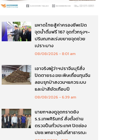
มหาดไทยสู้ค่าครองชีพเปิด
จุดน้ำดื่มฟรี 167 จุดทั่วกรุงฯ-
ปริมณฑลเร่งขยายจุดช่วย
เปราะบาง
08/08/2026
8:01 am
เอาจริง!ผู้ว่าฯปราจีนบุรีสั่ง
ปิดตายรง.ขยะพิษเถื่อนทุนจีน
ลอบรุกป่าสงวนฯแควระบบ
และป่าสียัดเกือบปี
08/08/2026
6:39 am
นายกฯลงดูจุดกราดยิง
ร.ร.เทพศิรินทร์ สั่งตั้งด่าน
ตรวจปืนทั่วประเทศ ปิดช่อง
ปชช.พกอาวุธในที่สาธารณะ