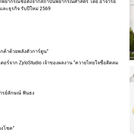
วมนักพยากรณ์ชื่อดังจากสถาบันพยากรณ์ศาสตร์ โดย อาจารย์
ละธุรกิจ รับปีใหม่ 2569
กค้าด้วยพลังตัวการ์ตูน”
เตอร์จาก ZyloStudio เจ้าของผลงาน “ควายไทยใจซื่อติดลม
จารย์ลักษณ์ ฟันธง
่ยงโชค”