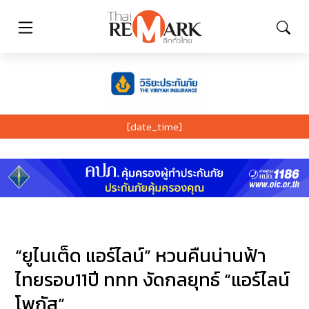
[date_time]
“ยูไนเต็ด แอร์ไลน์” หวนคืนน่านฟ้า
ไทยรอบ11ปี ททท งัดกลยุทธ์ “แอร์ไลน์
โพกัส”