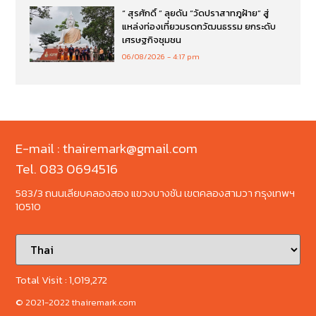
“ สุรศักดิ์ ” ลุยดัน “วัดปราสาทภูฝ้าย” สู่
แหล่งท่องเที่ยวมรดกวัฒนธรรม ยกระดับ
เศรษฐกิจชุมชน
06/08/2026
4:17 pm
E-mail : thairemark@gmail.com
Tel. 083 0694516
583/3 ถนนเลียบคลองสอง แขวงบางชัน เขตคลองสามวา กรุงเทพฯ
10510
Total Visit :
1,019,272
© 2021-2022 thairemark.com