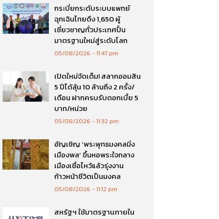
กระบี่ยกระดับระบบแพทย์
ฉุกเฉินไทยดึง 1,650 ผู้
เชี่ยวชาญทั่วประเทศปั้น
มาตรฐานใหม่สู่ระดับโลก
05/08/2026
11:47 pm
เปิดใหม่จัดเต็ม! สลากออมสิน
5 ปีได้ลุ้น 10 ล้านถึง 2 ครั้ง/
เดือน ฝากครบรับดอกเบี้ย 5
บาท/หน่วย
05/08/2026
11:32 pm
อัญเชิญ ‘พระพุทธมงคลมิ่ง
เมืองพล’ ขึ้นหอพระใจกลาง
เมืองเชื่อไหว้แล้วรุ่งงาน
ก้าวหน้าชีวิตเป็นมงคล
05/08/2026
11:12 pm
สหรัฐฯ ใช้มาตรฐานภายใน