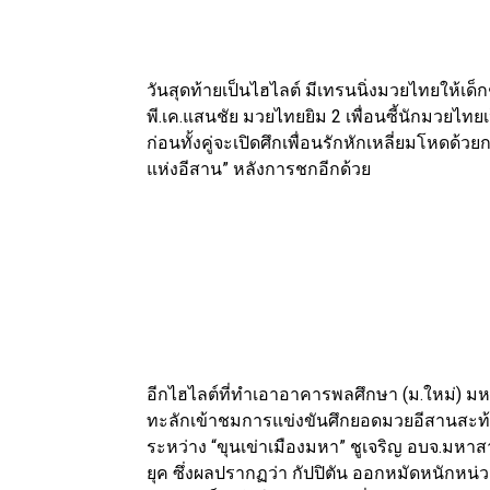
วันสุดท้ายเป็นไฮไลต์ มีเทรนนิ่งมวยไทยให้เ
พี.เค.แสนชัย มวยไทยยิม 2 เพื่อนซี้นักมวยไท
ก่อนทั้งคู่จะเปิดศึกเพื่อนรักหักเหลี่ยมโหดด้ว
แห่งอีสาน” หลังการชกอีกด้วย
อีกไฮไลต์ที่ทำเอาอาคารพลศึกษา (ม.ใหม่) 
ทะลักเข้าชมการแข่งขันศึกยอดมวยอีสานสะท้านแ
ระหว่าง “ขุนเข่าเมืองมหา” ชูเจริญ อบจ.มหาส
ยุค ซึ่งผลปรากฏว่า กัปปิตัน ออกหมัดหนักหน่