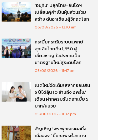
‘อนุทิน’ ปลุกไทย-อินโดฯ
เปลี่ยนคู่ค้าเป็นหุ้นส่วนร่วม
สร้าง ดันอาเซียนสู้วิกฤตโลก
06/08/2026
12:10 am
กระบี่ยกระดับระบบแพทย์
ฉุกเฉินไทยดึง 1,650 ผู้
เชี่ยวชาญทั่วประเทศปั้น
มาตรฐานใหม่สู่ระดับโลก
05/08/2026
11:47 pm
เปิดใหม่จัดเต็ม! สลากออมสิน
5 ปีได้ลุ้น 10 ล้านถึง 2 ครั้ง/
เดือน ฝากครบรับดอกเบี้ย 5
บาท/หน่วย
05/08/2026
11:32 pm
อัญเชิญ ‘พระพุทธมงคลมิ่ง
เมืองพล’ ขึ้นหอพระใจกลาง