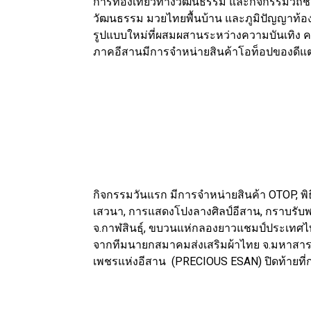
การท่องเที่ยวทางวัฒนธรรม และกิจกรรมวิถีชี
วัฒนธรรม มวยไทยพื้นบ้าน และภูมิปัญญาท้อง
รูปแบบใหม่ที่ผสมผสานระหว่างความบันเทิง ค
ภาคอีสานมีการจำหน่ายสินค้าโอท็อปของดีแต่
กิจกรรมวันแรก มีการจำหน่ายสินค้า OTOP,
เสวนา, การแสดงโปงลางศิลป์อีสาน, กราบรับพร 
จ.กาฬสินธุ์, ขบวนแห่กลองยาวแชมป์ประเทศไ
จากทีมนายกสมาคมส่งเสริมผ้าไทย จ.มหาสารค
เพชรแห่งอีสาน (PRECIOUS ESAN) ปิดท้ายท