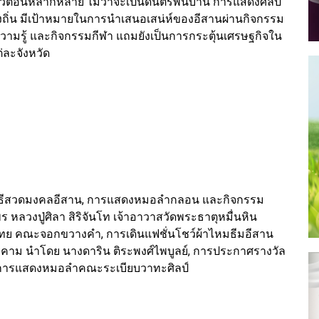
วิตอันหลากหลาย ไม่ว่าจะเป็นดนตรีพื้นบ้าน การแสดงศิลป
ถิ่น มีเป้าหมายในการนำเสนอเสน่ห์ของอีสานผ่านกิจกรรม
วามรู้ และกิจกรรมกีฬา แถมยังเป็นการกระตุ้นเศรษฐกิจใน
ละจังหวัด
 พิธีสวดมงคลอีสาน, การแสดงหมอลำกลอน และกิจกรรม
หลวงปู่ศิลา สิริจันโท เจ้าอาวาสวัดพระธาตุหมื่นหิน
ทย คณะจอกขวางคำ, การเดินแฟชั่นโชว์ผ้าไหมธีมอีสาน
าม นำโดย นางดาริน ติระพงศ์ไพบูลย์, การประกาศรางวัล
ี่การแสดงหมอลำคณะระเบียบวาทะศิลป์