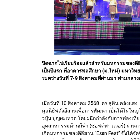
ปิดฉากไปเรียบร้อยแล้วสำหรับมหกรรมของดีอีสาน
เป็นปีแรก ที่อาคารพลศึกษา (ม.ใหม่) มหาวิ
ระหว่างวันที่ 7-9 สิงหาคมที่ผ่านมา ท่ามกลา
เมื่อวันที่ 10 สิงหาคม 2568 ดร.สุทิน คลั
มูลนิธิพลังอีสานเพื่อการพัฒนา เป็นโต้โผใหญ่
วปุ้น บุญผะเหวด โดยผนึกกำลังกับการท่องเที
อุตสาหกรรมด้านกีฬา (ซอฟต์พาวเวอร์) ผ่านก
เกิดมหกรรมของดีอีสาน “Esan Fest” ซึ่งได้