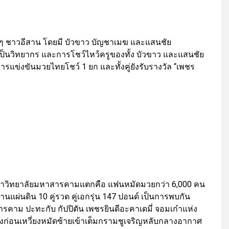
ด็กๆ ชาวอีสาน โดยมี บัวขาว บัญชาเมฆ และแสนชัย
ยเป็นวิทยากร และการโชว์ไหว้ครูของทั้ง บัวขาว และแสนชัย
ยการแข่งขันมวยไทยโชว์ 1 ยก และทั้งคู่ยังรับรางวัล “เพชร
มหาวิทยาลัยมหาสารคามแตกคือ แฟนหมัดมวยกว่า 6,000 คน
ผ่นดิน 10 คู่รวด คู่เอกรุ่น 147 ปอนด์ เป็นการพบกัน
ารคาม ปะทะกับ กัปปิตัน เพชรยินดีอะคาเดมี่ จอมเก๋าแห่ง
วงก่อนเหวี่ยงหมัดซ้ายเข้าเต็มกรามชูเจริญหลับกลางอากาศ