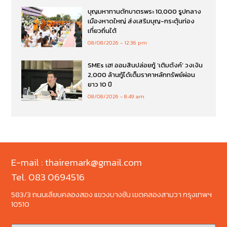
บุญมหาทานตักบาตรพระ 10,000 รูปกลาง
เมืองหาดใหญ่ ส่งเสริมบุญ-กระตุ้นท่อง
เที่ยวถิ่นใต้
08/08/2026
12:36 pm
SMEs เฮ! ออมสินปล่อยกู้ ‘เติมตังค์’ วงเงิน
2,000 ล้านกู้ได้เต็มราคาหลักทรัพย์ผ่อน
ยาว 10 ปี
08/08/2026
8:49 am
E-mail : thairemark@gmail.com
Tel. 083 0694516
583/3 ถนนเลียบคลองสอง แขวงบางชัน เขตคลองสามวา กรุงเทพฯ
10510