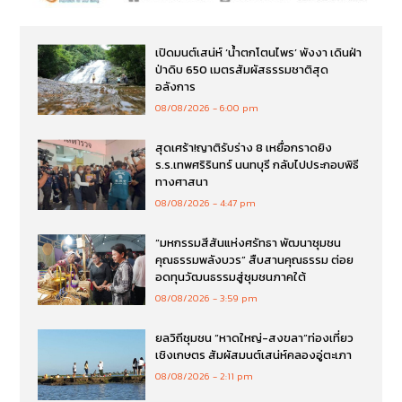
เปิดมนต์เสน่ห์ ‘น้ำตกโตนไพร’ พังงา เดินฝ่า
ป่าดิบ 650 เมตรสัมผัสธรรมชาติสุด
อลังการ
08/08/2026
6:00 pm
สุดเศร้า!ญาติรับร่าง 8 เหยื่อกราดยิง
ร.ร.เทพศริรินทร์ นนทบุรี กลับไปประกอบพิธี
ทางศาสนา
08/08/2026
4:47 pm
“มหกรรมสีสันแห่งศรัทธา พัฒนาชุมชน
คุณธรรมพลังบวร” สืบสานคุณธรรม ต่อย
อดทุนวัฒนธรรมสู่ชุมชนภาคใต้
08/08/2026
3:59 pm
ยลวิถีชุมชน “หาดใหญ่-สงขลา”ท่องเที่ยว
เชิงเกษตร สัมผัสมนต์เสน่ห์คลองอู่ตะเภา
08/08/2026
2:11 pm