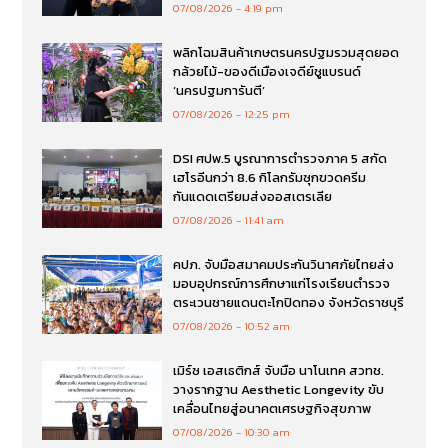
07/08/2026
4:19 pm
พลิกโฉมสินค้าเกษตรนครปฐมรวมสุดยอด
กล้วยไม้-ของดีเมืองเจดีย์ชูแบรนด์
‘นครปฐมการันตี’
07/08/2026
12:25 pm
DSI ศปพ.5 บูรณาการตำรวจภาค 5 สกัด
เฮโรอีนกว่า 8.6 กิโลกรัมซุกขวดครีม
กันแดดเตรียมส่งออสเตรเลีย
07/08/2026
11:41 am
คปภ. จับมือสมาคมประกันวินาศภัยไทยส่ง
มอบอุปกรณ์การศึกษาแก่โรงเรียนตำรวจ
ตระเวนชายแดนตะโกปิดทอง จังหวัดราชบุรี
07/08/2026
10:52 am
เมิร์ซ เอสเธติกส์ จับมือ นาโนเทค สวทช.
วางรากฐาน Aesthetic Longevity ขับ
เคลื่อนไทยสู่อนาคตเศรษฐกิจสุขภาพ
07/08/2026
10:30 am