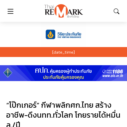
[date_time]
“โป๊กเกอร์” กีฬาพลิกศก.ไทย สร้าง
อาชีพ-ดึงนทท.ทั่วโลก โกยรายได้หมื่น
ล./ปี