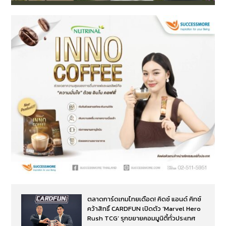
ตลาดการ์ดเกมไทยเดือด! คิดซ์ แอนด์ คิทซ์
คว้าสิทธิ์ CARDFUN เปิดตัว ‘Marvel Hero
Rush TCG’ รุกขยายคอมมูนิตี้ทั่วประเทศ