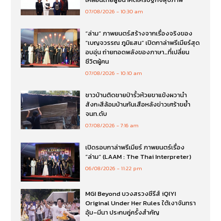
07/08/2026
10:30 am
“ล่าม” ภาพยนตร์สร้างจากเรื่องจริงของ
“เบญจวรรณ ภูมิแสน” เปิดกาล่าพรีเมียร์สุด
อบอุ่น ถ่ายทอดพลังของภาษา…ที่เปลี่ยน
ชีวิตผู้คน
07/08/2026
10:10 am
ชาวบ้านติดชายป่ารั้วห้วยขาแข้งผวานำ
สังกะสีล้อมบ้านกันเสือหลังข่าวเศร้าขย้ำ
จนท.ดับ
07/08/2026
7:16 am
เปิดรอบกาล่าพรีเมียร์ ภาพยนตร์เรื่อง
”ล่าม“ (LAAM : The Thai Interpreter)
06/08/2026
11:22 pm
MGI Beyond บวงสรวงซีรีส์ iQIYI
Original Under Her Rules ใต้เงาจันทรา
อุ้ม–มีนา ประกบคู่ครั้งสำคัญ