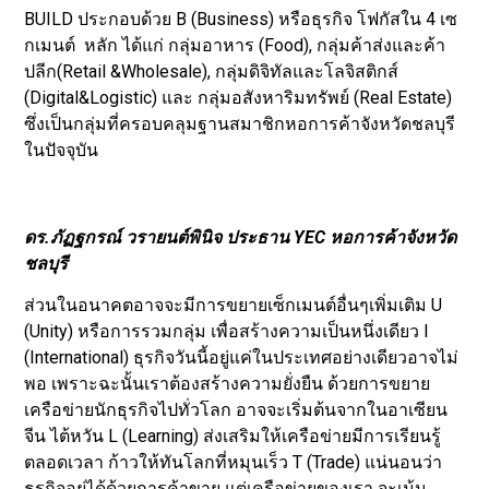
BUILD ประกอบด้วย B (Business) หรือธุรกิจ โฟกัสใน 4 เซ
กเมนต์ หลัก ได้แก่ กลุ่มอาหาร (Food), กลุ่มค้าส่งและค้า
ปลีก(Retail &Wholesale), กลุ่มดิจิทัลและโลจิสติกส์
(Digital&Logistic) และ กลุ่มอสังหาริมทรัพย์ (Real Estate)
ซึ่งเป็นกลุ่มที่ครอบคลุมฐานสมาชิกหอการค้าจังหวัดชลบุรี
ในปัจจุบัน
ดร.ภัฏฐกรณ์ วรายนต์พินิจ ประธาน YEC หอการค้าจังหวัด
ชลบุรี
ส่วนในอนาคตอาจจะมีการขยายเซ็กเมนต์อื่นๆเพิ่มเติม U
(Unity) หรือการรวมกลุ่ม เพื่อสร้างความเป็นหนึ่งเดียว I
(International) ธุรกิจวันนี้อยู่แค่ในประเทศอย่างเดียวอาจไม่
พอ เพราะฉะนั้นเราต้องสร้างความยั่งยืน ด้วยการขยาย
เครือข่ายนักธุรกิจไปทั่วโลก อาจจะเริ่มต้นจากในอาเซียน
จีน ไต้หวัน L (Learning) ส่งเสริมให้เครือข่ายมีการเรียนรู้
ตลอดเวลา ก้าวให้ทันโลกที่หมุนเร็ว T (Trade) แน่นอนว่า
ธุรกิจอยู่ได้ด้วยการค้าขาย แต่เครือข่ายของเรา จะเน้น