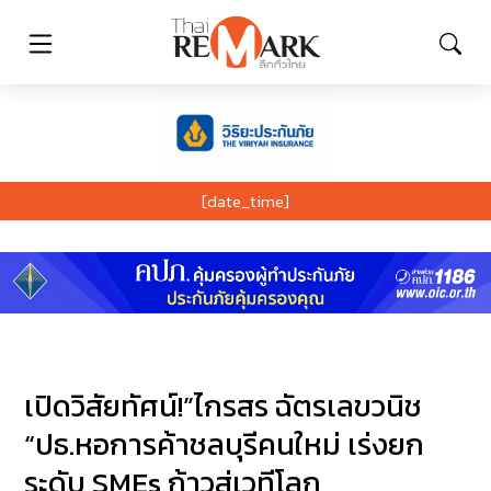
[date_time]
เปิดวิสัยทัศน์!”ไกรสร ฉัตรเลขวนิช
“ปธ.หอการค้าชลบุรีคนใหม่ เร่งยก
ระดับ SMEs ก้าวสู่เวทีโลก