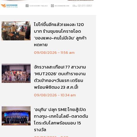
ไข่ไก่ขึ้นอีกแล้ว! แผงละ 120
บาท ร้านชุมชนโคราชโอด
‘ของแพง-คนไม่มีเงิน’ ลูกค้า
หดหาย
09/08/2026
11:56 am
จักรวาลสะเทือน! 77 สาวงาม
‘MUT2026’ ตบเท้ารายงาน
ตัวเข้ากองฯวันแรก เตรียม
พร้อมพิชิตมง 23 ส.ค.นี้!
09/08/2026
10:34 am
‘อนุทิน’ ปลุก SME ไทยสู้เปิด
ทางทุน-เทคโนโลยี-ตลาดดัน
โตระดับโลกพร้อมมอบ 15
รางวัล