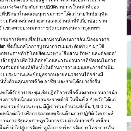
เร่งรัด เกี่ยวกับการปฏิบัติราชการในหน้าที่ของ
ี่ปรึกษาในคณะอนุกรรมการฯ ได้แก่ นายวันชัย สุทิน
มถึงหัวหน้าหน่วยงานและเจ้าหน้าที่ที่เกี่ยวข้อง ร่วม
นตรี แขวงพระบรมมหาราชวัง เขตพระนคร กรุงเทพฯ
รมการพิเศษเพื่อประสานงานโครงการอันเนื่องมาจาก
an ซึ่งเป็นกลไกการบูรณาการแผนระดับต่าง ๆ มาใช้
จากพระราชดำริ โดยยึดแนวทาง “สืบสาน รักษา และต่อยอด”
อยู่หัว เพื่อให้เกิดกลไกและกระบวนการที่ชัดเจนในการ
ีส่วนร่วมอย่างแท้จริง ทั้งในด้านการวางแผนและการดำเนิน
งบประมาณและข้อมูลจากหลายหน่วยงานได้อย่างมี
ั้งด้านคุณภาพชีวิต อาชีพ และรายได้อย่างยั่งยืน
ยได้จัดการประชุมเชิงปฏิบัติการเพื่อชี้แจงกระบวนการนำ
ารอันเนื่องมาจากพระราชดำริ ในพื้นที่ 3 จังหวัด ได้แก่
หม่ รวมจำนวน 6 รุ่น มีผู้เข้าร่วมจำนวนทั้งสิ้น 1,400 คน
หนือต่อไป เพื่อการถอดบทเรียนด้านการปฏิบัติ วิเคราะห์
วยงานภาครัฐและราษฎรในการร่วมดำเนินการขับเคลื่อน
้นที่ นำไปสู่การจัดทำคู่มือการบริหารจัดการโครงการอัน