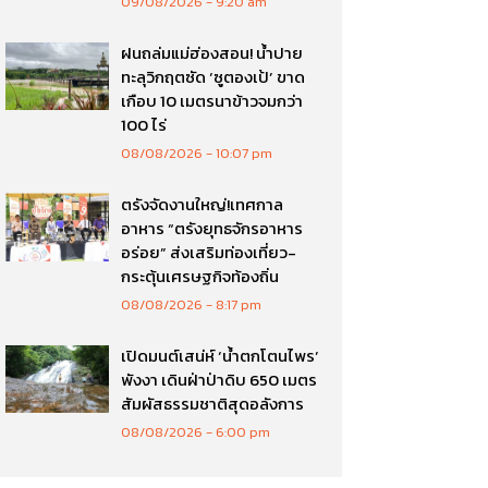
09/08/2026
9:20 am
ฝนถล่มแม่ฮ่องสอน! น้ำปาย
ทะลุวิกฤตซัด ‘ซูตองเป้’ ขาด
เกือบ 10 เมตรนาข้าวจมกว่า
100 ไร่
08/08/2026
10:07 pm
ตรังจัดงานใหญ่!เทศกาล
อาหาร “ตรังยุทธจักรอาหาร
อร่อย” ส่งเสริมท่องเที่ยว-
กระตุ้นเศรษฐกิจท้องถิ่น
08/08/2026
8:17 pm
เปิดมนต์เสน่ห์ ‘น้ำตกโตนไพร’
พังงา เดินฝ่าป่าดิบ 650 เมตร
สัมผัสธรรมชาติสุดอลังการ
08/08/2026
6:00 pm