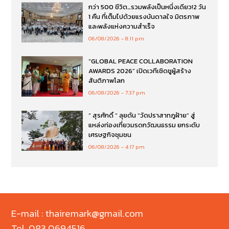
กว่า 500 ชีวิต…รวมพลังเป็นหนึ่งเดียว!2 วัน
1 คืน ที่เต็มไปด้วยแรงบันดาลใจ มิตรภาพ
และพลังแห่งความสำเร็จ
06/08/2026
8:11 pm
“GLOBAL PEACE COLLABORATION
AWARDS 2026” เปิดเวทีเชิดชูผู้สร้าง
สันติภาพโลก
06/08/2026
7:37 pm
“ สุรศักดิ์ ” ลุยดัน “วัดปราสาทภูฝ้าย” สู่
แหล่งท่องเที่ยวมรดกวัฒนธรรม ยกระดับ
เศรษฐกิจชุมชน
06/08/2026
4:17 pm
E-mail : thairemark@gmail.com
Tel. 083 0694516