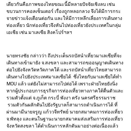
เดียวกันคือภาพของไทยขณะนี้มีหลายปัจจัยเชิงลบ เช่น
ขบวนการคอลเซ็นเตอร์ เรื่องถูกหลอกลวง จึงได้มีการกระ
จายข่าวแจ้งเตือนต่อกัน และให้มีการหลีกเลี่ยงการเดินทาง
ท่องเที่ยว นักท่องเที่ยวจึงหันไปท่องเที่ยวยังประเทศในกลุ่ม
เอเชีย เช่น มาเลเซีย สิงคโปร์ฯลฯ
นายทรงชัย กล่าวว่า ถึงประเด็นรถบัสนำเที่ยวมาเลเซียที่จะ
เดินทางเข้ามายัง จ.สงขลา และสามารถขออนุญาตเดินทาง
ต่อไปยังจังหวัดหวัดภาคใต้ และรถบัสนำเที่ยวไทยสามารถ
เดินทางไปยังประเทศมาเลเซียได้ ซึ่งไทยกับมาเลเซียได้ทำ
MOU แล้ว แต่ยังไม่สามารถไปต่อได้ เพราะฝ่ายไทยยังนิ่ง
หากผู้ประกอบการธุรกิจการท่องเที่ยวทางภาคใต้ตื่นตัวและ
รวมตัวตั้งแต่ จ.ภูเก็ต กระบี่ พังงา ตรัง นครศรีธรรมราช
รวมตัวกันผลักดันไปยังรัฐบาลก็สามารถดำเนินการได้ ที่
ผ่านมามีนายจรูญ แก้ววจีทรัพย์ นายกสมาคมการท่องเที่ยว
จ.พัทลุง และตนในฐานะนายกสมาคมส่งเสริมการท่องเที่ยว
จังหวัดสงขลา ได้ดำเนินการหลักดันมาอย่างต่อเนื่องแล้ว