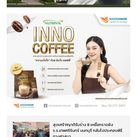
สุดเศร้า!ญาติรับร่าง 8 เหยื่อกราดยิง
ร.ร.เทพศริรินทร์ นนทบุรี กลับไปประกอบพิธี
ทางศาสนา