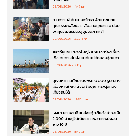
08/08/2026
4:47 pm
“มหกรรมสีสันแห่งศรัทธา พัฒนาชุมชน
คุณธรรมพลังบวร” สืบสานคุณธรรม ต่อย
อดทุนวัฒนธรรมสู่ชุมชนภาคใต้
08/08/2026
3:59 pm
ยลวิถีชุมชน “หาดใหญ่-สงขลา”ท่องเที่ยว
เชิงเกษตร สัมผัสมนต์เสน่ห์คลองอู่ตะเภา
08/08/2026
2:11 pm
บุญมหาทานตักบาตรพระ 10,000 รูปกลาง
เมืองหาดใหญ่ ส่งเสริมบุญ-กระตุ้นท่อง
เที่ยวถิ่นใต้
08/08/2026
12:36 pm
SMEs เฮ! ออมสินปล่อยกู้ ‘เติมตังค์’ วงเงิน
2,000 ล้านกู้ได้เต็มราคาหลักทรัพย์ผ่อน
ยาว 10 ปี
08/08/2026
8:49 am