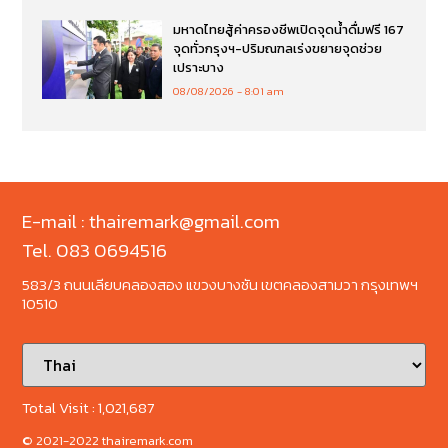
มหาดไทยสู้ค่าครองชีพเปิดจุดน้ำดื่มฟรี 167
จุดทั่วกรุงฯ-ปริมณฑลเร่งขยายจุดช่วย
เปราะบาง
08/08/2026
8:01 am
E-mail : thairemark@gmail.com
Tel. 083 0694516
583/3 ถนนเลียบคลองสอง แขวงบางชัน เขตคลองสามวา กรุงเทพฯ
10510
Total Visit :
1,021,687
© 2021-2022 thairemark.com