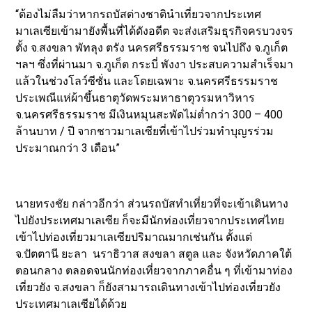
“ต้องไม่ลืมว่าหากรถบัสต่างชาตินำเที่ยวจากประเทศ
มาเลเซียเข้ามายังพื้นที่ได้ดังอดีต จะส่งเสริมธุรกิจครบวงจร
ตั้ง จ.สงขลา พัทลุง ตรัง นครศรีธรรมราช จนไปถึง จ.ภูเก็ต
ฯลฯ ซึ่งที่ผ่านมา จ.ภูเก็ต กระบี่ พังงา ประสบความสำเร็จมา
แล้วในช่วงโลว์ซีซั่น และโดยเฉพาะ จ.นครศรีธรรมราช
ประเพณีแห่ผ้าขึ้นธาตุวัดพระมหาธาตุวรมหาวิหาร
จ.นครศรีธรรมราช มีเงินหมุนสะพัดไม่ต่ำกว่า 300 – 400
ล้านบาท / ปี จากชาวมาเลเซียที่เข้าไปร่วมทำบุญรร่วม
ประมาณกว่า 3 เดือน”
นายทรงชัย กล่าวอีกว่า ส่วนรถบัสทำเที่ยวที่จะเข้าเดินทาง
ไปยังประเทศมาเลเซีย ก็จะมีนักท่องเที่ยวจากประเทศไทย
เข้าไปท่องเที่ยวมาเลเซียปริมาณมากเช่นกัน ตั้งแต่
จ.ปัตตานี ยะลา นราธิวาส สงขลา สตูล และ จังหวัดภาคใต้
ตอนกลาง ตลอดจนนักท่องเที่ยวจากภาคอื่น ๆ ที่เข้ามาท่อง
เที่ยวยัง จ.สงขลา ก็ยังสามารถเดินทางเข้าไปท่องเที่ยวยัง
ประเทศมาเลเซียได้ด้วย