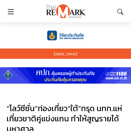
[date_time]
“โลว์ซีซั่น”ท่องเที่ยว“ใต้”ทรุด นทท.แห่
เที่ยวชาติคู่แข่งแทน ทำให้สูญรายได้
มหาศาล