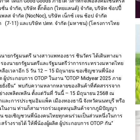
าคี ได้แก่ Good Goods ภายใต้ วิสาหกิจเพื่อสังคมเซ็นทรัล
ั่น จำกัด, บริษัท ติ๊กต็อก (ไทยแลนด์) จำกัด, บริษัท ช้อปปี้
ตเพลส จำกัด (NocNoc), บริษัท เน็กซ์ เจน ช้อป จำกัด
กัด (7-11) และบริษัท ปตท. จำกัด (มหาชน) (โครงการไทย
่านนายกรัฐมนตรี นางสาวแพทองธาร ชินวัตร ได้เดินทางมา
กูล รองนายกรัฐมนตรีและรัฐมนตรีว่าการกระทรวงมหาดไทย
 เหลือเวลาอีก 5 วัน 12 – 15 มิถุนายน ขอเชิญชวนพี่น้อง
ลิต ผู้ประกอบการ OTOP ในงาน “OTOP Midyear 2025 ภาย
ทยยั่งยืน” พบกับความหลากหลายของสินค้าที่คัดสรรรจาก
งเพลิดเพลิน ตั้งแต่วันที่ วันนี้ – 15 มิถุนายน 2568 ณ
าและการประชุมอิมแพ็ค เมืองทองธานี จังหวัดนนทบุรี หรือ
ปกันในงาน ท่านก็สามารถร่วมอุดหนุนสินค้าจากภูมิปัญญา
ัน ขอเชิญชวนพี่น้องคนไทยทุกคนร่วมเป็นส่วนหนึ่งในการ
้างรายได้ ให้พี่น้องผู้ผลิต ผู้ประกอบการ OTOP กัน”