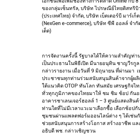
เอกชนเพื่อเพิมช่องทางการตลาด Online กับ 8 ภ
ของกลุ่มเซ็นทรัล, บริษัท ไปรษณีย์ไทยดิสทริบิวช
(ประเทศไทย) จำกัด, บริษัท เบ็ตเตอร์บี มาร์เก็
(NexGen e-commerce), บริษัท ซีพี ออลล์ จำ
เด็ด)
การจัดงานครั้งนี้ รัฐบาลได้ให้ความสำคัญท
เป็นประธานในพิธีเปิด มีนายอนุทิน ชาญวีร
กล่าวรายงาน เมื่อวันที่ 9 มิถุนายน ที่ผ่านมา
ประชาชนทุกท่านร่วมสนับสนุนสินค้าจากผู้ผ
ใต้แนวคิด OTOP ทันโลก ทันสมัย เศรษฐกิจไ
ทั่วทุกภูมิภาคของไทยมาให้ ชม ชิม ช้อป กันอย่า
อาคารชาเลนเจอร์ฮอลล์ 1 – 3 ศูนย์แสดงสินค้
ท่านใดที่ไม่มีเวลาแวะมาเลือกซื้อ เลือกช้อ
ชุมชนผ่านแพลตฟอร์มออนไลน์ต่าง ๆ ได้เช่นก
ช่วยสนับสนุนการสร้างโอกาส สร้างอาชีพ และสร
อธิบดี พช. กล่าวเชิญชวน