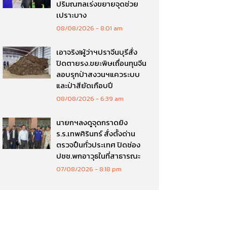
ปริมณฑลเร่งขยายจุดช่วย
เปราะบาง
08/08/2026
8:01 am
เอาจริง!ผู้ว่าฯปราจีนบุรีสั่ง
ปิดตายรง.ขยะพิษเถื่อนทุนจีน
ลอบรุกป่าสงวนฯแควระบบ
และป่าสียัดเกือบปี
08/08/2026
6:39 am
นายกฯลงดูจุดกราดยิง
ร.ร.เทพศิรินทร์ สั่งตั้งด่าน
ตรวจปืนทั่วประเทศ ปิดช่อง
ปชช.พกอาวุธในที่สาธารณะ
07/08/2026
8:18 pm