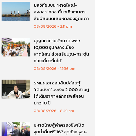
ยลวิถีชุมชน “หาดใหญ่-
สงขลา”ท่องเที่ยวเชิงเกษตร
สัมผัสมนต์เสน่ห์คลองอู่ตะเภา
08/08/2026
2:11 pm
บุญมหาทานตักบาตรพระ
10,000 รูปกลางเมือง
หาดใหญ่ ส่งเสริมบุญ-กระตุ้น
ท่องเที่ยวถิ่นใต้
08/08/2026
12:36 pm
SMEs เฮ! ออมสินปล่อยกู้
‘เติมตังค์’ วงเงิน 2,000 ล้านกู้
ได้เต็มราคาหลักทรัพย์ผ่อน
ยาว 10 ปี
08/08/2026
8:49 am
มหาดไทยสู้ค่าครองชีพเปิด
จุดน้ำดื่มฟรี 167 จุดทั่วกรุงฯ-