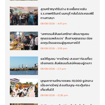
สุดเศร้า!ญาติรับร่าง 8 เหยื่อกราดยิง
ร.ร.เทพศริรินทร์ นนทบุรี กลับไปประกอบพิธี
ทางศาสนา
08/08/2026
4:47 pm
“มหกรรมสีสันแห่งศรัทธา พัฒนาชุมชน
คุณธรรมพลังบวร” สืบสานคุณธรรม ต่อย
อดทุนวัฒนธรรมสู่ชุมชนภาคใต้
08/08/2026
3:59 pm
ยลวิถีชุมชน “หาดใหญ่-สงขลา”ท่องเที่ยว
เชิงเกษตร สัมผัสมนต์เสน่ห์คลองอู่ตะเภา
08/08/2026
2:11 pm
บุญมหาทานตักบาตรพระ 10,000 รูปกลาง
เมืองหาดใหญ่ ส่งเสริมบุญ-กระตุ้นท่อง
เที่ยวถิ่นใต้
08/08/2026
12:36 pm