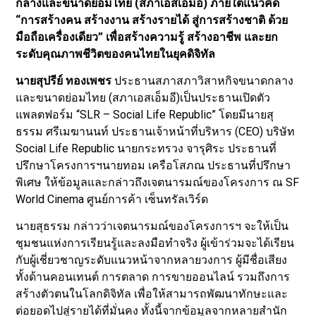
กลางและขนาดย่อมไทย (สภาเอสเอ็มอี) ภายใต้แนวคิด
“การสร้างคน สร้างงาน สร้างรายได้ สู่การสร้างชาติ ด้วย
มือถือเครื่องเดียว” เพื่อสร้างความรู้ สร้างอาชีพ และยก
ระดับคุณภาพชีวิตของคนไทยในยุคดิจิทัล
นายสุปรีย์ ทองเพชร
ประธานสภาสภาวิสาหกิจขนาดกลาง
และขนาดย่อมไทย (สภาเอสเอ็มอี)เป็นประธานเปิดตัว
แพลตฟอร์ม “SLR – Social Life Republic” โดยมีนายสุ
ธรรม ศรีเมฆานนท์ ประธานเจ้าหน้าที่บริหาร (CEO) บริษัท
Social Life Republic นายกระทรวง จารุศิระ ประธานที่
ปรึกษาโครงการฯนายทอม เครือโสภณ ประธานที่ปรึกษา
พิเศษ ให้ข้อมูลและกล่าวถึงเจตนารมณ์ของโครงการ ณ SF
World Cinema ศูนย์การค้า เซ็นทรัลเวิร์ด
นายสุธรรม กล่าวว่าเจตนารมณ์ของโครงการฯ จะให้เป็น
ชุมชนแห่งการเรียนรู้และลงมือทำจริง ผู้เข้าร่วมจะได้เรียน
กับผู้เชี่ยวชาญระดับแนวหน้าจากหลายวงการ ผู้มีชื่อเสียง
ทั้งด้านคอนเทนต์ การตลาด การขายออนไลน์ รวมถึงการ
สร้างตัวตนในโลกดิจิทัล เพื่อให้สามารถพัฒนาทักษะและ
ต่อยอดไปสู่รายได้ที่มั่นคง ทั้งนี้จากข้อมูลจากหลายสำนัก