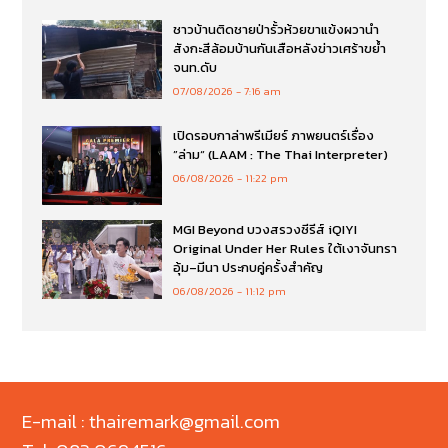
ชาวบ้านติดชายป่ารั้วห้วยขาแข้งผวานำ
สังกะสีล้อมบ้านกันเสือหลังข่าวเศร้าขย้ำ
จนท.ดับ
07/08/2026
7:16 am
เปิดรอบกาล่าพรีเมียร์ ภาพยนตร์เรื่อง
”ล่าม“ (LAAM : The Thai Interpreter)
06/08/2026
11:22 pm
MGI Beyond บวงสรวงซีรีส์ iQIYI
Original Under Her Rules ใต้เงาจันทรา
อุ้ม–มีนา ประกบคู่ครั้งสำคัญ
06/08/2026
11:12 pm
E-mail : thairemark@gmail.com