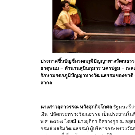
ประกาศขึ้นบัญชีมรดกภูมิปัญญาทางวัฒนธรร
ธาตุพนม – ตำนานสุบินกุมาร นครปฐม – เพล
รักษามรดกภูมิปัญญาทางวัฒนธรรมของชาติ ขับเ
สากล
นางสาวสุดาวรรณ หวังศุภกิจโกศล
รัฐมนตรีว
เงิน ปลัดกระทรวงวัฒนธรรม เป็นประธานในพ
พ.ศ. ๒๕๖๗ โดยมี นางยุถิกา อิศรางกูร ณ อ
กรมส่งเสริมวัฒนธรรม) ผู้บริหารกระทรวงวัฒ