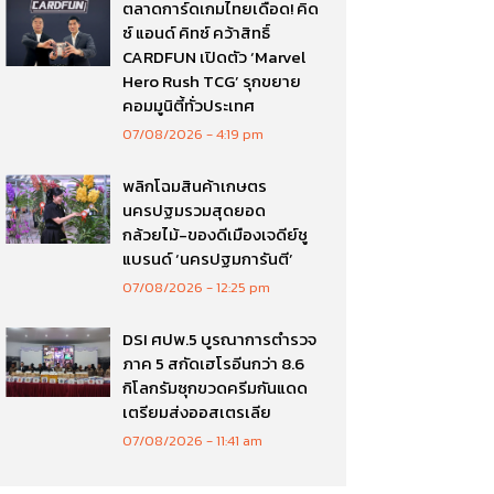
ตลาดการ์ดเกมไทยเดือด! คิด
ซ์ แอนด์ คิทซ์ คว้าสิทธิ์
CARDFUN เปิดตัว ‘Marvel
Hero Rush TCG’ รุกขยาย
คอมมูนิตี้ทั่วประเทศ
07/08/2026
4:19 pm
พลิกโฉมสินค้าเกษตร
นครปฐมรวมสุดยอด
กล้วยไม้-ของดีเมืองเจดีย์ชู
แบรนด์ ‘นครปฐมการันตี’
07/08/2026
12:25 pm
DSI ศปพ.5 บูรณาการตำรวจ
ภาค 5 สกัดเฮโรอีนกว่า 8.6
กิโลกรัมซุกขวดครีมกันแดด
เตรียมส่งออสเตรเลีย
07/08/2026
11:41 am