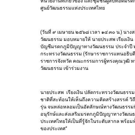
หน่วยงานที่เกี่ยวข้อง และชุมชนผู้สืบทอดม
ศูนย์วัฒนธรรมแห่งประเทศไทย
(วันที่ ๙ เมษายน ๒๕๖๘ เวลา ๑๔.๓๐ น.) นาง
วัฒนธรรม มอบหมายให้ นายประสพ เรียงเงิน
บัญชีมรดกภูมิปัญญาทางวัฒนธรรม ประจำปี พ.
กระทรวงวัฒนธรรม (รักษาราชการแทนอธิบดีกร
ราชการจังหวัด คณะกรรมการผู้ทรงคุณวุฒิ หน
วัฒนธรรม เข้าร่วมงาน
นายประสพ เรียงเงิน ปลัดกระทรวงวัฒนธรรม 
ชาติที่สะท้อนให้เห็นถึงความคิดสร้างสรรค์ วิถี
รุ่น จนหล่อหลอมเป็นอัตลักษณ์ทางวัฒนธรรมที
อนุรักษ์และส่งเสริมมรดกภูมิปัญญาทางวัฒน
ประเทศไทยให้เป็นที่รู้จักในระดับสากล พร้อม
ของประเทศ”