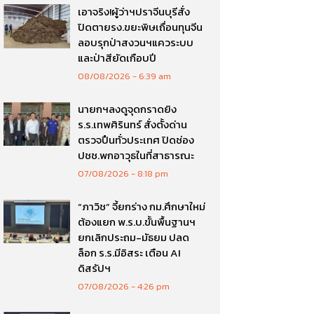
เอาจริง!ผู้ว่าฯปราจีนบุรีสั่ง
ปิดตายรง.ขยะพิษเถื่อนทุนจีน
ลอบรุกป่าสงวนฯแควระบบ
และป่าสียัดเกือบปี
08/08/2026
6:39 am
นายกฯลงดูจุดกราดยิง
ร.ร.เทพศิรินทร์ สั่งตั้งด่าน
ตรวจปืนทั่วประเทศ ปิดช่อง
ปชช.พกอาวุธในที่สาธารณะ
07/08/2026
8:18 pm
“ภาวิช” จี้ยกร่าง กม.ศึกษาใหม่
ต้องแยก พ.ร.บ.ขั้นพื้นฐานฯ
ยกเลิกประถม-มัธยม ปลด
ล็อก ร.ร.มีอิสระ เตือน AI
ดิสรัปฯ
07/08/2026
4:26 pm