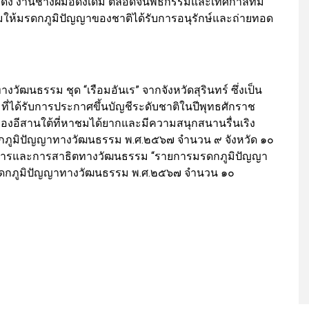
ง งานช่างฝีมือดั้งเดิม ตลอดจนพิธีกรรมและเทศกาลที่มี
ิมให้มรดกภูมิปัญญาของชาติได้รับการอนุรักษ์และถ่ายทอด
วัฒนธรรม ชุด “เรือมอันเร” จากจังหวัดสุรินทร์ ซึ่งเป็น
ได้รับการประกาศขึ้นบัญชีระดับชาติในปีพุทธศักราช
องอีสานใต้ที่หาชมได้ยากและมีความสนุกสนานรื่นเริง
รดกภูมิปัญญาทางวัฒนธรรม พ.ศ.๒๕๖๗ จำนวน ๙ จังหวัด ๑๐
รศการและการสาธิตทางวัฒนธรรม “รายการมรดกภูมิปัญญา
มรดกภูมิปัญญาทางวัฒนธรรม พ.ศ.๒๕๖๗ จำนวน ๑๐