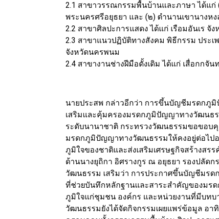
2.1 สาขาวรรณกรรมพื้นบ้านและภาษา ได้แก่
พระนครศรีอยุธยา และ (๒) ตำนานเขานางหงส์ 
2.2 สาขาศิลปะการแสดง ได้แก่ เรือมอันเร จังห
2.3 สาขาแนวปฏิบัติทางสังคม พิธีกรรม ประเ
จังหวัดนครพนม
2.4 สาขางานช่างฝีมือดั้งเดิม ได้แก่ เสื่อกกจัน
นายประสพ กล่าวอีกว่า การขึ้นบัญชีมรดกภูมิ
เสริมและคุ้มครองมรดกภูมิปัญญาทางวัฒนธรรมข
ระดับนานาชาติ กระทรวงวัฒนธรรมขอขอบคุณทุ
มรดกภูมิปัญญาทางวัฒนธรรมให้คงอยู่ต่อไปอย
ภูมิใจของชาติและส่งเสริมเศรษฐกิจสร้างส
ด้านนางยุถิกา อิศรางกูร ณ อยุธยา รองปลั
วัฒนธรรม เสริมว่า การประกาศขึ้นบัญชีมรด
ที่ช่วยบันทึกหลักฐานและสาระสำคัญของมรด
ภูมิใจแก่ชุมชน องค์กร และหน่วยงานที่มีบทบ
วัฒนธรรมยังได้จัดกิจกรรมเผยแพร่ข้อมูล อ